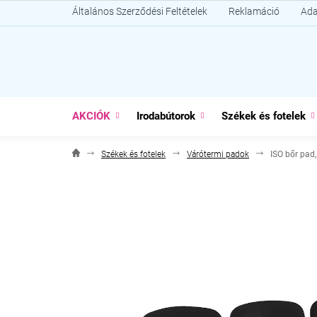
Ugrás
Általános Szerződési Feltételek
Reklamáció
Ada
a
fő
tartalomhoz
AKCIÓK
Irodabútorok
Székek és fotelek
Székek és fotelek
Várótermi padok
ISO bőr pad,