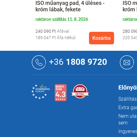
 - fekete
ISO műanyag pad, 4 üléses -
ISO m
króm lábak, fekete
króm 
6
raktáron szállítás 11. 8. 2026
raktáron
240 090 Ft
280 09
Kosárba
189 047 Ft
Áfa nélkül
Kosárba
220 54
L
á
+36
1808 9720
b
l
é
c
Előnyö
Szállítás
Extra ga
Nem utas
sem
Ingyenes