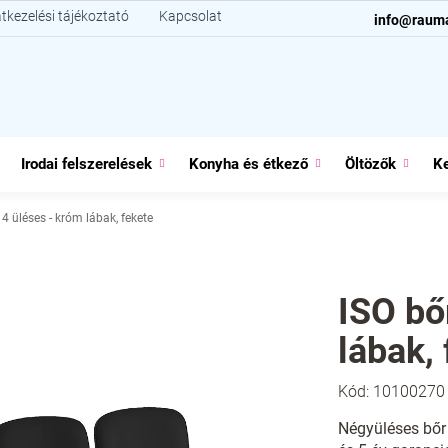
tkezelési tájékoztató
Kapcsolat
info@raum
Irodai felszerelések
Konyha és étkező
Öltözők
Ke
 4 üléses - króm lábak, fekete
ISO bő
lábak,
Kód:
10100270
Négyüléses bőr 