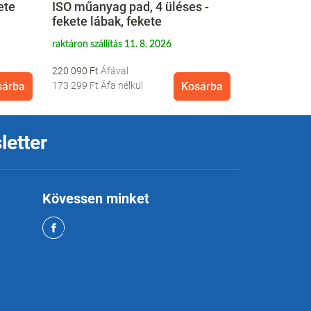
ete
ISO műanyag pad, 4 üléses -
ISO műanya
fekete lábak, fekete
fekete lába
raktáron szállítás 11. 8. 2026
raktáron szállí
220 090 Ft
175 990 Ft
sárba
173 299 Ft
Áfa nélkül
Kosárba
138 575 Ft
Áf
letter
Kövessen minket