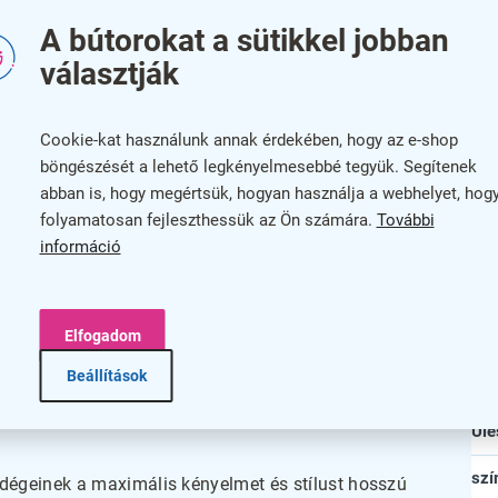
Há
A bútorokat a sütikkel jobban
A p
választják
be, irodákba vagy közösségi terekbe, ahol több
A v
sszív, króm lábakkal ellátott váza garantálja a
Cookie-kat használunk annak érdekében, hogy az e-shop
Az 
böngészését a lehető legkényelmesebbé tegyük. Segítenek
abban is, hogy megértsük, hogyan használja a webhelyet, hog
Az 
csönöznek a padnak, hanem könnyen tisztán tarthatóak,
folyamatosan fejleszthessük az Ön számára.
További
lő ülésmélység és háttámla magasság biztosítja a
Az 
információ
Beé
Elfogadom
Max
Beállítások
elyeken, ahol fontos a tartósság, komfort és esztétikus
Ülé
i teherbírás révén megbízhatóan szolgálja ki a
Ül
szí
ndégeinek a maximális kényelmet és stílust hosszú