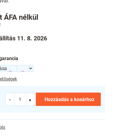
ával.
t
ÁFA nélkül
llítás 11. 8. 2026
garancia
ehetőségek
Hozzáadás a kosárhoz
tés