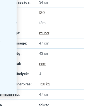
ttámla magassága
:
34 cm
ad típusa
:
ISO
áz anyaga
:
fém
ülés anyaga
:
műbőr
y
ülés szélessége
:
47 cm
ülésmélység
:
43 cm
pített asztal
:
nem
imális ülőhelyek
:
4
senkénti teherbírás
:
120 kg
ésmagasság
:
47 cm
n
:
fekete