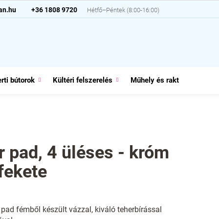
an.hu
+36 1808 9720
rti bútorok
Kültéri felszerelés
Műhely és raktár
Házt
r pad, 4 üléses - króm
 fekete
pad fémből készült vázzal, kiváló teherbírással