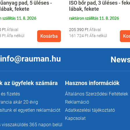
űanyag pad, 5 üléses -
ISO bőr pad, 3 üléses - fek
lábak, fekete
lábak, fekete
 szállítás 11. 8. 2026
raktáron szállítás 11. 8. 2026
0 Ft
205 390 Ft
3 Ft
Áfa nélkül
Kosárba
161 724 Ft
Áfa nélkül
Ko
info@rauman.hu
News
k az ügyfelek számára
Hasznos információk
 és fizetés
Általános Szerződési Feltételek
rancia akár 20 évig
Reklamáció
ítunk el egyetlen reklamációt
Adatkezelési tájékoztató
Kapcsolat
 visszaküldés 365 napon belül