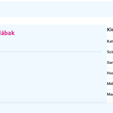
Ki
 lábak
Kat
Szí
Gar
Ho
Mé
Ma
Az 