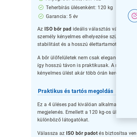
Teherbírás ülésenként: 120 kg
Garancia: 5 év
Az
ISO bőr pad
ideális választás várótermek
személy kényelmes elhelyezése szükséges. Ma
stabilitást és a hosszú élettartamot.
A bőr ülőfelületek nem csak eleganciát köl
így hosszú távon is praktikusak. A megfele
kényelmes ülést akár több órán keresztül is.
Praktikus és tartós megoldás
Ez a 4 üléses pad kiválóan alkalmas olyan h
megjelenés. Emellett a 120 kg-os ülésenként
különböző látogatókat.
Válassza az
ISO bőr padot
és biztosítsa ve