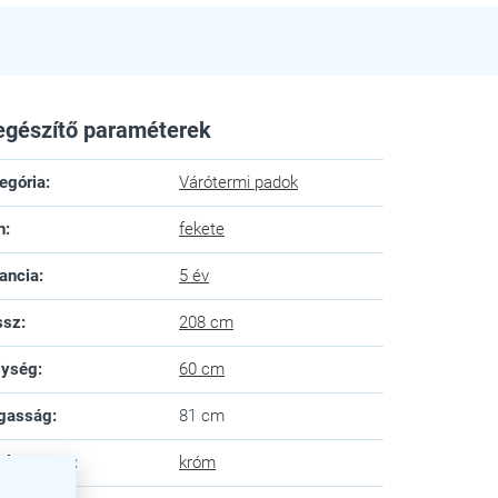
egészítő paraméterek
egória
:
Várótermi padok
n
:
fekete
ancia
:
5 év
ssz
:
208 cm
lység
:
60 cm
gasság
:
81 cm
alap színe
:
króm