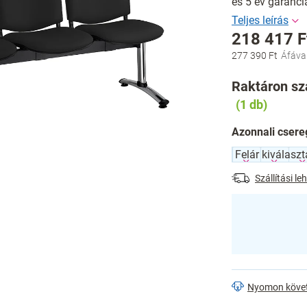
és 5 év garanci
218 417 F
277 390 Ft
Egységár:
Raktáron szá
(1 db)
Azonnali csere
Szállítási l
Nyomon köve