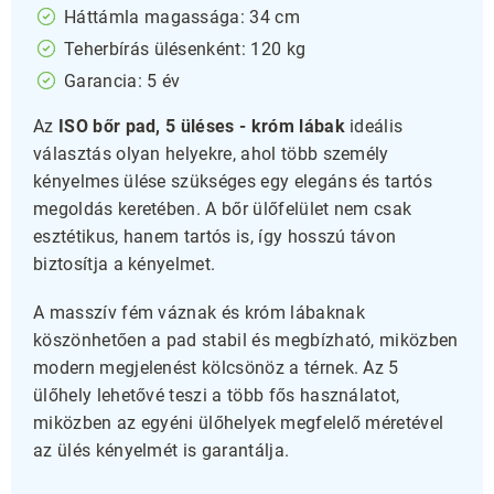
Háttámla magassága: 34 cm
Teherbírás ülésenként: 120 kg
Garancia: 5 év
Az
ISO bőr pad, 5 üléses - króm lábak
ideális
választás olyan helyekre, ahol több személy
kényelmes ülése szükséges egy elegáns és tartós
megoldás keretében. A bőr ülőfelület nem csak
esztétikus, hanem tartós is, így hosszú távon
biztosítja a kényelmet.
A masszív fém váznak és króm lábaknak
köszönhetően a pad stabil és megbízható, miközben
modern megjelenést kölcsönöz a térnek. Az 5
ülőhely lehetővé teszi a több fős használatot,
miközben az egyéni ülőhelyek megfelelő méretével
az ülés kényelmét is garantálja.