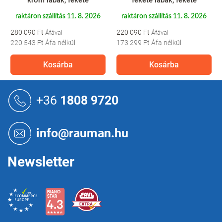
fekete lábak, fekete
króm lábak, fekete
raktáron szállítás 11. 8. 2026
raktáron szállítás 11. 8. 2026
220 090 Ft
240 090 Ft
173 299 Ft
Áfa nélkül
189 047 Ft
Áfa nélkül
Kosárba
Kosárba
L
á
+36
1808 9720
b
l
é
info@rauman.hu
c
Newsletter