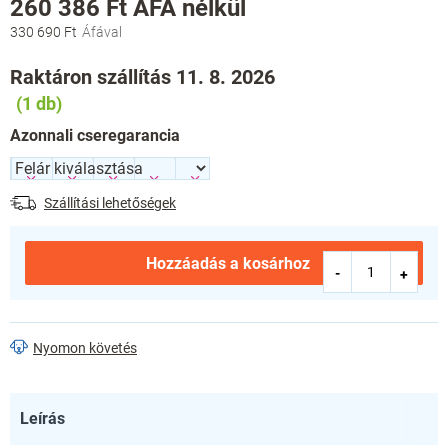
260 386 Ft
ÁFA nélkül
330 690 Ft
Egységár:
Raktáron szállítás 11. 8. 2026
(1 db)
Azonnali cseregarancia
Szállítási lehetőségek
Hozzáadás a kosárhoz
Nyomon követés
Leírás