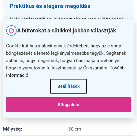
Praktikus és elegáns megoldás
Akár váróteremben, előcsarnokban vagy közösségi
térben is, a pad kiváló választás. A 5 év garancia
A bútorokat a sütikkel jobban választják
pedig bizalmat ad a termék hosszú távú
használatához. Válassza az ISO bőr padot, ha
Cookie-kat használunk annak érdekében, hogy az e-shop
fontos Önnek a minőség, kényelem és stílus egyben!
böngészését a lehető legkényelmesebbé tegyük. Segítenek
abban is, hogy megértsük, hogyan használja a webhelyet,
Kiegészítő paraméterek
hogy folyamatosan fejleszthessük az Ön számára.
További
információ
Kategória
:
Várótermi padok
Beállítások
Szín
:
fekete
Garancia
:
5 év
Elfogadom
Hossz
:
260 cm
Mélység
:
60 cm