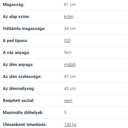
Magasság
:
81 cm
Az alap színe
:
króm
Háttámla magassága
:
34 cm
A pad típusa
:
ISO
A váz anyaga
:
fém
Az ülés anyaga
:
műbőr
Az ülés szélessége
:
47 cm
Az ülésmélység
:
43 cm
Beépített asztal
:
nem
Maximális ülőhelyek
:
5
Ülésenkénti teherbírás
:
120 kg