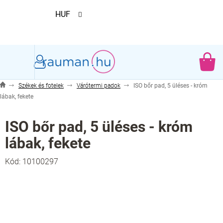
Ugrás
HUF
a
fő
tartalomhoz
KO
Székek és fotelek
Várótermi padok
ISO bőr pad, 5 üléses - króm
lábak, fekete
ISO bőr pad, 5 üléses - króm
lábak, fekete
Kód:
10100297