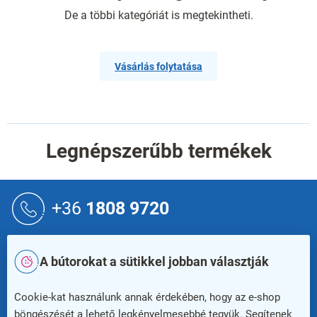
De a többi kategóriát is megtekintheti.
Vásárlás folytatása
Legnépszerűbb termékek
L
á
+36
1808 9720
b
l
é
info@rauman.hu
A bútorokat a sütikkel jobban választják
c
Newsletter
Cookie-kat használunk annak érdekében, hogy az e-shop
böngészését a lehető legkényelmesebbé tegyük. Segítenek