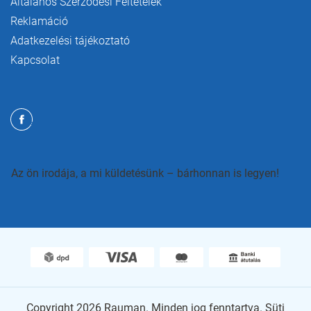
Általános Szerződési Feltételek
Reklamáció
Adatkezelési tájékoztató
Kapcsolat
Az ön irodája, a mi küldetésünk – bárhonnan is legyen!
Copyright 2026
Rauman
. Minden jog fenntartva.
Süti