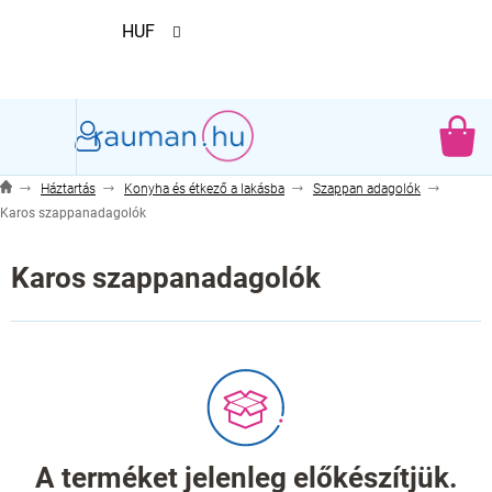
Ugrás
HUF
a
fő
tartalomhoz
KO
Háztartás
Konyha és étkező a lakásba
Szappan adagolók
Karos szappanadagolók
Karos szappanadagolók
A terméket jelenleg előkészítjük.