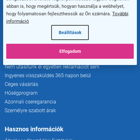
abban is, hogy megértsük, hogyan használja a webhelyet,
hogy folyamatosan fejleszthessük az Ön számára.
További
információ
Beállítások
Előnyök az ügyfelek számára
Szállítás és fizetés
Elfogadom
Extra garancia akár 20 évig
Nem utasítunk el egyetlen reklamációt sem
Ingyenes visszaküldés 365 napon belül
Céges vásárlás
Hűségprogram
Azonnali cseregarancia
Személyre szabott árak
Hasznos információk