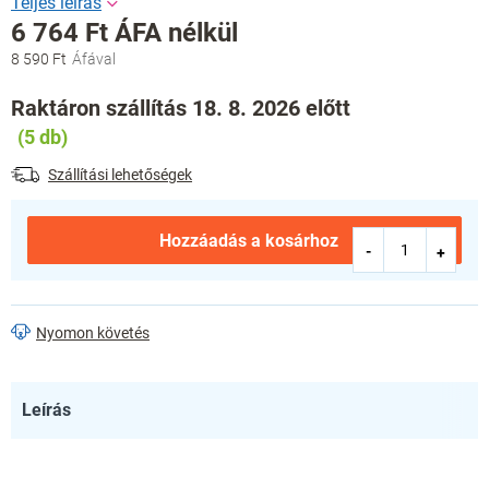
6 764 Ft ÁFA nélkül
8 590 Ft
Egységár:
Raktáron szállítás 18. 8. 2026 előtt
(5 db)
Szállítási lehetőségek
Hozzáadás a kosárhoz
Nyomon követés
Leírás