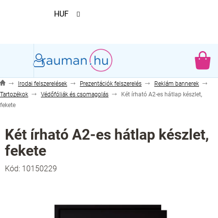
Ugrás
HUF
a
fő
tartalomhoz
KO
Irodai felszerelések
Prezentációk felszerelés
Reklám bannerek
Tartozékok
Védőfóliák és csomagolás
Két írható A2-es hátlap készlet,
fekete
Két írható A2-es hátlap készlet,
fekete
Kód:
10150229