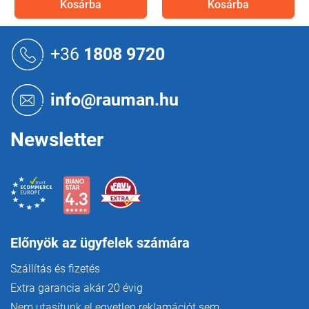
Kosárba
Kosárba
L
á
+36
1808 9720
b
l
é
info@rauman.hu
c
Newsletter
Előnyök az ügyfelek számára
Szállítás és fizetés
Extra garancia akár 20 évig
Nem utasítunk el egyetlen reklamációt sem