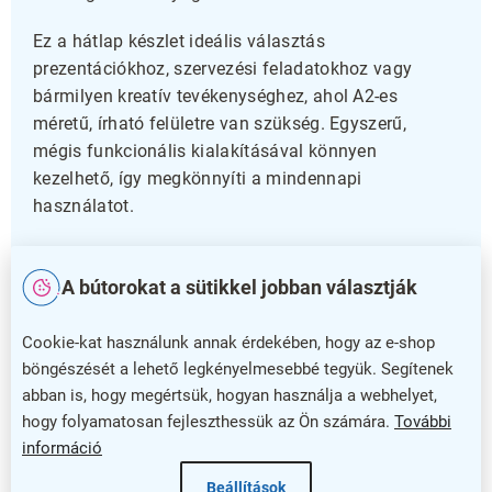
Ez a hátlap készlet ideális választás
prezentációkhoz, szervezési feladatokhoz vagy
bármilyen kreatív tevékenységhez, ahol A2-es
méretű, írható felületre van szükség. Egyszerű,
mégis funkcionális kialakításával könnyen
kezelhető, így megkönnyíti a mindennapi
használatot.
Válassza a praktikumot és megbízhatóságot
A bútorokat a sütikkel jobban választják
Ha egy strapabíró és könnyen kezelhető háttérlap
Cookie-kat használunk annak érdekében, hogy az e-shop
készletet keres, amely hosszú éveken át szolgálja
böngészését a lehető legkényelmesebbé tegyük. Segítenek
munkáját vagy hobbiaját, a Két írható A2-es hátlap
abban is, hogy megértsük, hogyan használja a webhelyet,
készlet tökéletes választás. Tegye egyszerűbbé a
hogy folyamatosan fejleszthessük az Ön számára.
További
napi teendőket ezzel a megbízható termékkel!
információ
Kiegészítő paraméterek
Beállítások