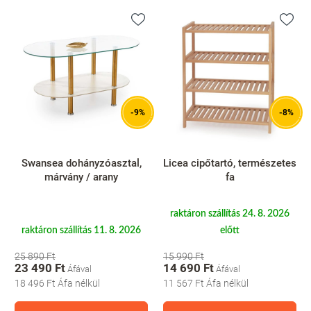
-9%
-8%
Swansea dohányzóasztal,
Licea cipőtartó, természetes
márvány / arany
fa
raktáron szállítás 24. 8. 2026
raktáron szállítás 11. 8. 2026
előtt
25 890 Ft
15 990 Ft
23 490 Ft
14 690 Ft
18 496 Ft
Áfa nélkül
11 567 Ft
Áfa nélkül