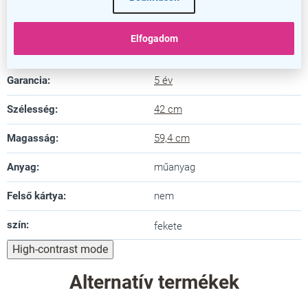
Kategória
:
Védőfóliák és csomagolás
Elfogadom
Szín
:
fekete
Garancia
:
5 év
Szélesség
:
42 cm
Magasság
:
59,4 cm
Anyag
:
műanyag
Felső kártya
:
nem
szín
:
fekete
High-contrast mode
Alternatív termékek