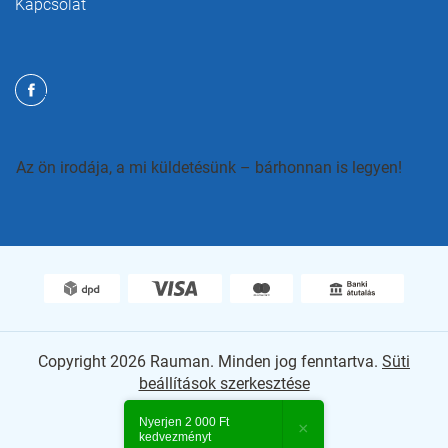
Kapcsolat
Az ön irodája, a mi küldetésünk – bárhonnan is legyen!
Copyright 2026
Rauman
. Minden jog fenntartva.
Süti
beállítások szerkesztése
Shoptet Premium készítette
Nyerjen 2 000 Ft
×
kedvezményt