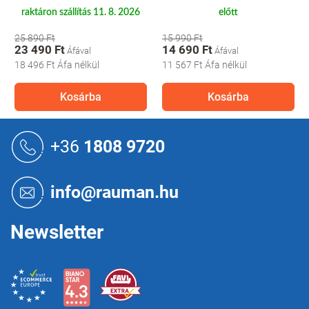
raktáron szállítás 11. 8. 2026
előtt
25 890 Ft
15 990 Ft
23 490 Ft
14 690 Ft
18 496 Ft
Áfa nélkül
11 567 Ft
Áfa nélkül
Kosárba
Kosárba
L
á
+36
1808 9720
b
l
é
info@rauman.hu
c
Newsletter