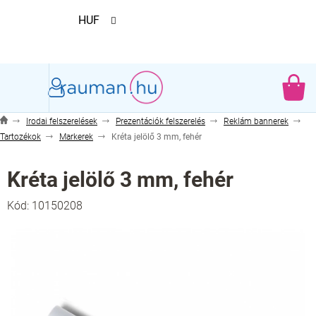
Ugrás
HUF
a
fő
tartalomhoz
KO
Irodai felszerelések
Prezentációk felszerelés
Reklám bannerek
Tartozékok
Markerek
Kréta jelölő 3 mm, fehér
Kréta jelölő 3 mm, fehér
Kód:
10150208