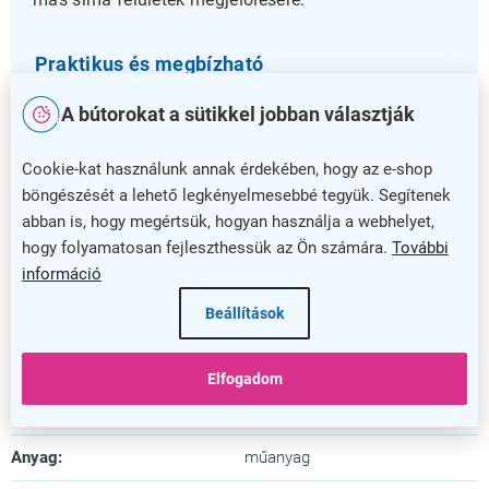
Praktikus és megbízható
Ez a kréta jelölő könnyen kezelhető, így nemcsak az
A bútorokat a sütikkel jobban választják
iskolai vagy irodai felhasználók, hanem a kreatív
projektek kedvelői számára is megfelelő eszköz.
Cookie-kat használunk annak érdekében, hogy az e-shop
Válassza a
Kréta jelölő 3 mm
terméket, hogy
böngészését a lehető legkényelmesebbé tegyük. Segítenek
munkáját gyorsabbá és hatékonyabbá tegye!
abban is, hogy megértsük, hogyan használja a webhelyet,
hogy folyamatosan fejleszthessük az Ön számára.
További
Kiegészítő paraméterek
információ
Beállítások
Kategória
:
Markerek
Szín
:
fehér
Elfogadom
Garancia
:
5 év
Anyag
:
műanyag