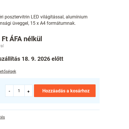
éri posztervitrin LED világítással, alumínium
tonsági üveggel, 15 x A4 formátumnak.
 Ft ÁFA nélkül
zállítás 18. 9. 2026 előtt
ehetőségek
Hozzáadás a kosárhoz
tés