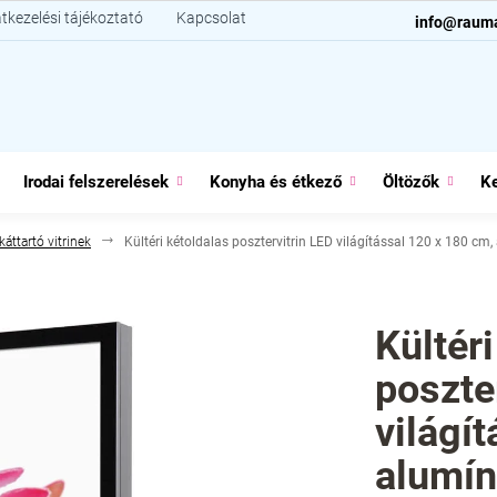
tkezelési tájékoztató
Kapcsolat
info@raum
Irodai felszerelések
Konyha és étkező
Öltözők
Ke
káttartó vitrinek
Kültéri kétoldalas posztervitrin LED világítással 120 x 180 cm
Kültéri
poszte
világí
alumí