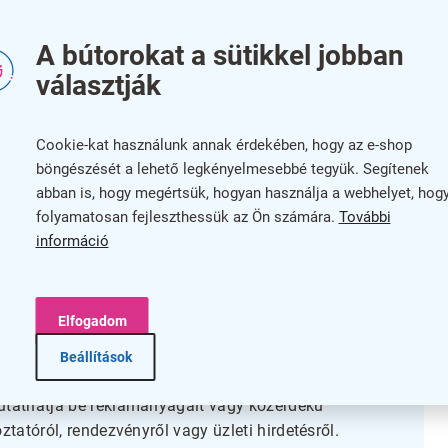
Fel
A bútorokat a sütikkel jobban
választják
Zár
tással tökéletes megoldás kültéri reklámok és
A k
ium keretének köszönhetően rendkívül strapabíró és
Cookie-kat használunk annak érdekében, hogy az e-shop
étikus megjelenését. A biztonsági üveg védi a
Az 
böngészését a lehető legkényelmesebbé tegyük. Segítenek
.
abban is, hogy megértsük, hogyan használja a webhelyet, hog
Meg
folyamatosan fejleszthessük az Ön számára.
További
egyszerre két hirdetést vagy információt jelenítsen meg,
információ
Ren
ED világítás még este is kiemeli az elhelyezett
has
tosít. A hengeres zár révén a vitrint biztonságosan
zzáférést.
szí
Elfogadom
Beállítások
ldás
mutathatja be reklámanyagait vagy közérdekű
ztatóról, rendezvényről vagy üzleti hirdetésről.