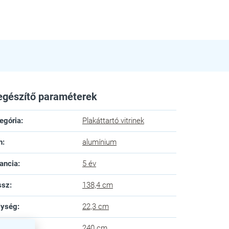
egészítő paraméterek
egória
:
Plakáttartó vitrinek
n
:
alumínium
ancia
:
5 év
ssz
:
138,4 cm
lység
:
22,3 cm
gasság
:
240 cm