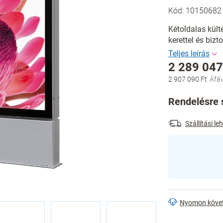
Kód:
10150682
Kétoldalas kült
kerettel és biz
2 289 047
2 907 090 Ft
Egységár:
Rendelésre s
Szállítási l
Nyomon köve