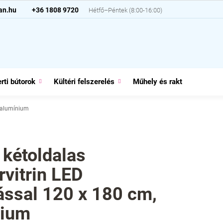
an.hu
+36 1808 9720
rti bútorok
Kültéri felszerelés
Műhely és raktár
Házt
, alumínium
 kétoldalas
rvitrin LED
tással 120 x 180 cm,
nium