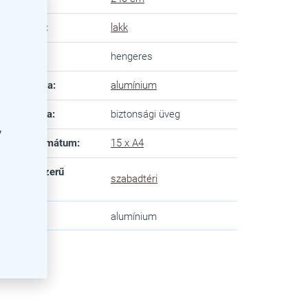
ület típusa
:
lakk
:
hengeres
eret anyaga
:
alumínium
üveg típusa
:
biztonsági üveg
y
felelő formátum
:
15 x A4
deltetésszerű
szabadtéri
ználat
:
n
:
alumínium