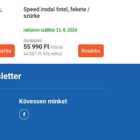
Univerzáli
,
Speed irodai fotel, fekete /
40 x 185 c
szürke
világosszür
raktáron szállítás 11. 8. 2026
rendelésre szál
79 990 Ft
159 990 Ft
55 990 Ft
95 990 Ft
sárba
Kosárba
44 087 Ft
Áfa nélkül
75 583 Ft
Áfa 
letter
Kövessen minket