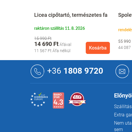
ztal,
Licea cipőtartó, természetes fa
Spolet
6
raktáron szállítás 11. 8. 2026
rendelé
15 990 Ft
55 990
14 690 Ft
Kosárba
Kosárba
44 087
11 567 Ft
Áfa nélkül
L
á
+36
1808 9720
b
l
é
c
Előnyö
Szállítás
Extra ga
Nem utas
sem