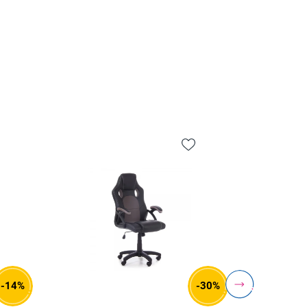
-14%
-30%