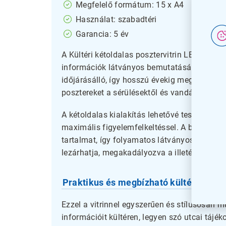
Megfelelő formátum: 15 x A4
Használat: szabadtéri
Garancia: 5 év
A Kültéri kétoldalas posztervitrin LED világí
információk látványos bemutatására. Alumín
időjárásálló, így hosszú évekig megőrzi eszt
posztereket a sérülésektől és vandálkodástól
A kétoldalas kialakítás lehetővé teszi, hogy 
maximális figyelemfelkeltéssel. A beépített L
tartalmat, így folyamatos látványosságot biz
lezárhatja, megakadályozva a illetéktelen ho
Praktikus és megbízható kültéri mego
Ezzel a vitrinnel egyszerűen és stílusosan 
információit kültéren, legyen szó utcai tájéko