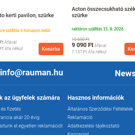
Acton összecsukható szék
o kerti pavilon, szürke
szürke
raktáron szállítás 11. 8. 2026
sre szállítás 6 hónapon belül
10 690 Ft
 Ft
9 090 Ft
 Ft
Áfa nélkül
Kosárba
Ko
7 157 Ft
Áfa nélkül
info@rauman.hu
News
k az ügyfelek számára
Hasznos információk
 és fizetés
Általános Szerződési Feltételek
rancia akár 20 évig
Reklamáció
ítunk el egyetlen reklamációt
Adatkezelési tájékoztató
Kapcsolat