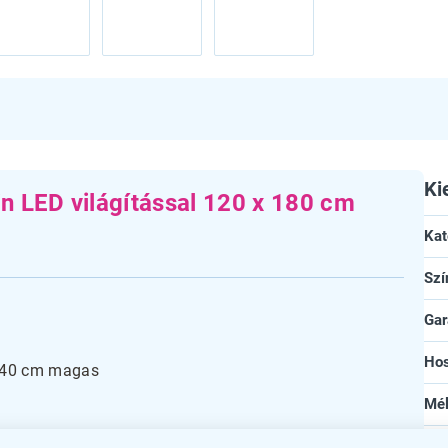
Ki
rin LED világítással 120 x 180 cm
Kat
Szí
Gar
Ho
 240 cm magas
Mé
Ma