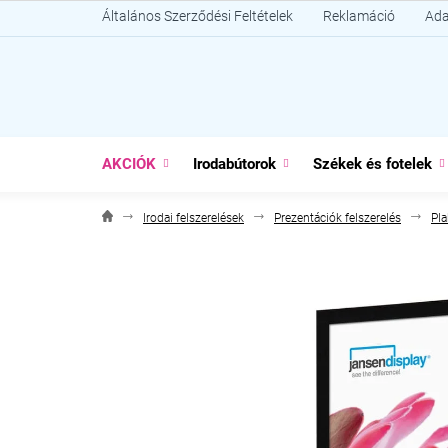
Ugrás
Általános Szerződési Feltételek
Reklamáció
Ada
a
fő
tartalomhoz
AKCIÓK
Irodabútorok
Székek és fotelek
Irodai felszerelések
Prezentációk felszerelés
Pla