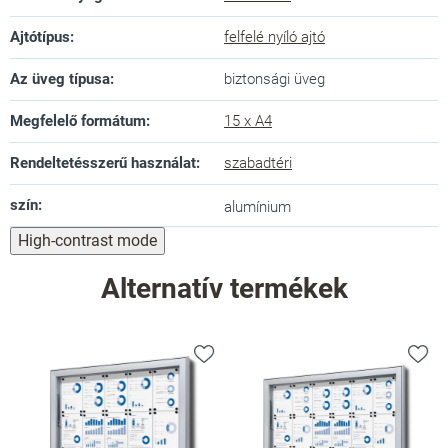
Ajtótípus
:
felfelé nyíló ajtó
Az üveg típusa
:
biztonsági üveg
Megfelelő formátum
:
15 x A4
Rendeltetésszerű használat
:
szabadtéri
szín
:
alumínium
High-contrast mode
Alternatív termékek