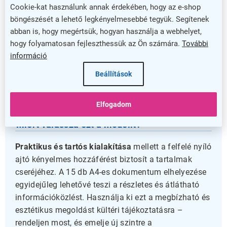
Cookie-kat használunk annak érdekében, hogy az e-shop
információknak.
böngészését a lehető legkényelmesebbé tegyük. Segítenek
A mágneses, írható felület lehetővé teszi az egyszerű
abban is, hogy megértsük, hogyan használja a webhelyet,
és gyors üzenetváltást, így ideális választás lehet
hogy folyamatosan fejleszthessük az Ön számára.
További
információ
iskolák, közintézmények vagy üzletek számára, akik
gyakran friss információkat szeretnének
Beállítások
megjeleníteni. A hengeres zár biztosítja, hogy az
információk biztonságban legyenek a szabadban is.
Elfogadom
Miért válassza ezt a modellt?
Praktikus és tartós kialakítása
mellett a felfelé nyíló
ajtó kényelmes hozzáférést biztosít a tartalmak
cseréjéhez. A 15 db A4-es dokumentum elhelyezése
egyidejűleg lehetővé teszi a részletes és átlátható
információközlést. Használja ki ezt a megbízható és
esztétikus megoldást kültéri tájékoztatásra –
rendeljen most, és emelje új szintre a