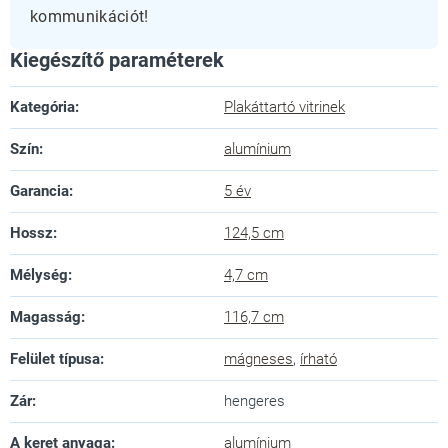
kommunikációt!
Kiegészítő paraméterek
Kategória
:
Plakáttartó vitrinek
Szín
:
alumínium
Garancia
:
5 év
Hossz
:
124,5 cm
Mélység
:
4,7 cm
Magasság
:
116,7 cm
Felület típusa
:
mágneses
,
írható
Zár
:
hengeres
A keret anyaga
:
alumínium