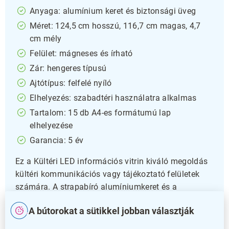
Anyaga: alumínium keret és biztonsági üveg
Méret: 124,5 cm hosszú, 116,7 cm magas, 4,7
cm mély
Felület: mágneses és írható
Zár: hengeres típusú
Ajtótípus: felfelé nyíló
Elhelyezés: szabadtéri használatra alkalmas
Tartalom: 15 db A4-es formátumú lap
elhelyezése
Garancia: 5 év
Ez a Kültéri LED információs vitrin kiváló megoldás
kültéri kommunikációs vagy tájékoztató felületek
számára. A strapabíró alumíniumkeret és a
biztonsági üveg biztosítja a hosszú távú védelmet
A bútorokat a sütikkel jobban választják
az időjárási viszontagságokkal szemben, miközben
modern külsőt kölcsönöz a kihelyezett