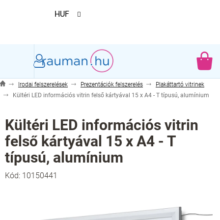
Ugrás
HUF
a
fő
tartalomhoz
KO
Irodai felszerelések
Prezentációk felszerelés
Plakáttartó vitrinek
Kültéri LED információs vitrin felső kártyával 15 x A4 - T típusú, alumínium
Kültéri LED információs vitrin
felső kártyával 15 x A4 - T
típusú, alumínium
Kód:
10150441