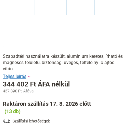
Szabadtéri használatra készült, alumínium keretes, írható és
mágneses felületű, biztonsági üveges, felfelé nyíló ajtós
vitrin.
344 402 Ft ÁFA nélkül
437 390 Ft
Egységár:
Raktáron szállítás 17. 8. 2026 előtt
(13 db)
Szállítási lehetőségek