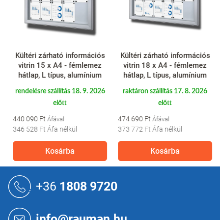
Kültéri zárható információs
Kültéri zárható információs
vitrin 15 x A4 - fémlemez
vitrin 18 x A4 - fémlemez
hátlap, L típus, alumínium
hátlap, L típus, alumínium
rendelésre szállítás 18. 9. 2026
raktáron szállítás 17. 8. 2026
előtt
előtt
440 090 Ft
474 690 Ft
346 528 Ft
Áfa nélkül
373 772 Ft
Áfa nélkül
Kosárba
Kosárba
L
á
+36
1808 9720
b
l
é
info@rauman.hu