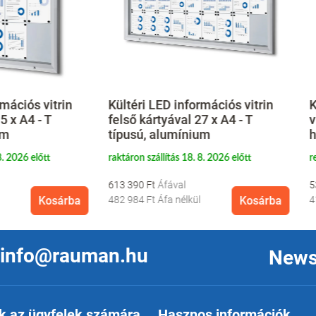
i LED információs vitrin
Kültéri zárható információ
kártyával 27 x A4 - T
vitrin 24 x A4 - fémlemez
ú, alumínium
hátlap, L típus, alumínium
 szállítás 18. 8. 2026 előtt
rendelésre szállítás 19. 9. 2026 előt
0 Ft
530 790 Ft
4 Ft
Áfa nélkül
Kosárba
417 945 Ft
Áfa nélkül
Ko
info@rauman.hu
News
k az ügyfelek számára
Hasznos információk