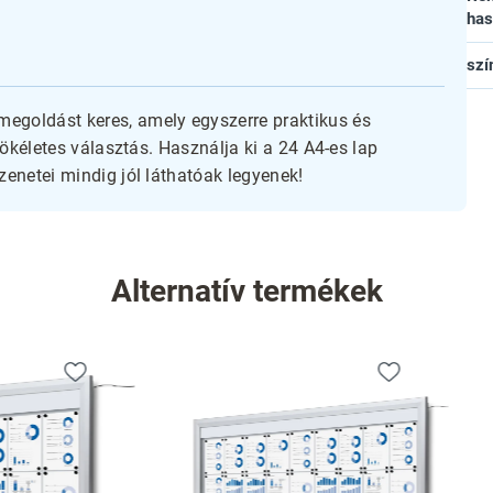
has
szí
megoldást keres, amely egyszerre praktikus és
 tökéletes választás. Használja ki a 24 A4-es lap
üzenetei mindig jól láthatóak legyenek!
Alternatív termékek