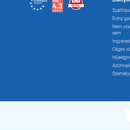
Szállítás
Extra ga
Nem utas
sem
Ingyenes
Céges v
Hűségp
Azonnali
Személyr