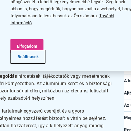
böngészését a lehető legkényelmesebbé tegyük. Segítenek
üveg
Gar
abban is, hogy megértsük, hogyan használja a webhelyet, hog
gas, 4,7 cm mély
folyamatosan fejleszthessük az Ön számára.
További
Ho
információ
Mé
Ma
Elfogadom
ezésére alkalmas
ezve
Fel
Beállítások
Zár
megoldás
hirdetések, tájékoztatók vagy menetrendek
A k
éri környezetben. Az alumínium keret és a biztonsági
zontagságai ellen, miközben az elegáns, letisztult
Ajt
ly szabadtéri helyszínen.
Az 
a tartalmak egyszerű cseréjét és a gyors
Meg
 kényelmes hozzáférést biztosít a vitrin belsejéhez.
lan hozzáférést, így a kihelyezett anyag mindig
Ren