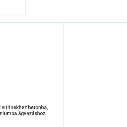
 vitrinekhez betonba,
íniumba ágyazáshoz