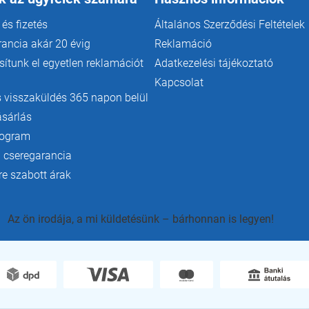
 és fizetés
Általános Szerződési Feltételek
rancia akár 20 évig
Reklamáció
ítunk el egyetlen reklamációt
Adatkezelési tájékoztató
Kapcsolat
 visszaküldés 365 napon belül
ásárlás
rogram
 cseregarancia
e szabott árak
Az ön irodája, a mi küldetésünk – bárhonnan is legyen!