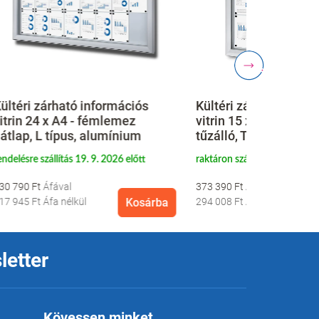
s
Kültéri zárható információs
Kültéri LED
vitrin 15 x A4 - lemez hátlap,
felső kárty
tűzálló, T típusú, alumínium
típusú, al
t
raktáron szállítás 18. 8. 2026 előtt
raktáron szállí
373 390 Ft
490 790 Ft
sárba
294 008 Ft
Áfa nélkül
Kosárba
386 449 Ft
Áf
letter
Kövessen minket