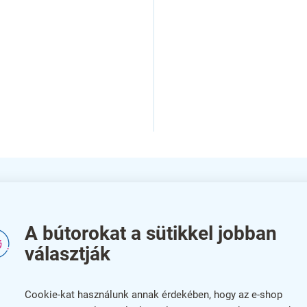
A bútorokat a sütikkel jobban
Ki
 felső kártyával 24 x A4 - T típusú
választják
Kat
Cookie-kat használunk annak érdekében, hogy az e-shop
Szí