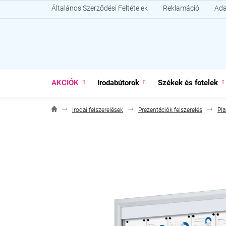
Ugrás
Általános Szerződési Feltételek
Reklamáció
Ada
a
fő
tartalomhoz
AKCIÓK
Irodabútorok
Székek és fotelek
Irodai felszerelések
Prezentációk felszerelés
Pla