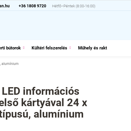
an.hu
+36 1808 9720
rti bútorok
Kültéri felszerelés
Műhely és raktár
Házt
sú, alumínium
i LED információs
felső kártyával 24 x
 típusú, alumínium