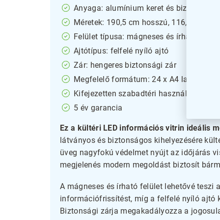
Anyaga: alumínium keret és biztonsági 
Méretek: 190,5 cm hosszú, 116,7 cm ma
Felület típusa: mágneses és írható
Ajtótípus: felfelé nyíló ajtó
Zár: hengeres biztonsági zár
Megfelelő formátum: 24 x A4 lap elhely
Kifejezetten szabadtéri használatra terv
5 év garancia
Ez a kültéri LED információs vitrin ideális 
látványos és biztonságos kihelyezésére kült
üveg nagyfokú védelmet nyújt az időjárás vis
megjelenés modern megoldást biztosít bárme
A mágneses és írható felület lehetővé teszi 
információfrissítést, míg a felfelé nyíló ajtó
Biztonsági zárja megakadályozza a jogosulat