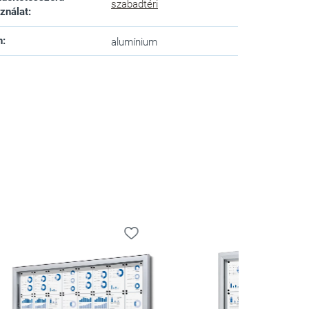
szabadtéri
ználat
:
n
:
alumínium