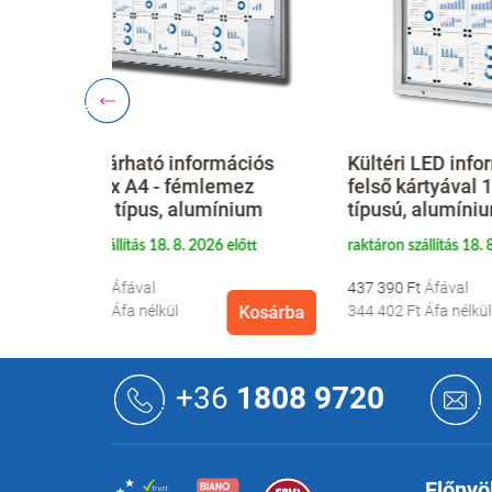
rmációs
Kültéri LED információs vitrin
Kültér
emez
felső kártyával 15 x A4 - T
felső 
ínium
típusú, alumínium
típus
6 előtt
raktáron szállítás 18. 8. 2026 előtt
raktáron
437 390 Ft
613 39
Kosárba
344 402 Ft
Áfa nélkül
Kosárba
482 98
L
á
+36
1808 9720
b
l
é
c
Előnyö