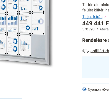
Tartós alumíniu
felület kültéri 
449 441 F
570 790 Ft
Egységár:
Rendelésre s
Szállítási l
Nyomon köve