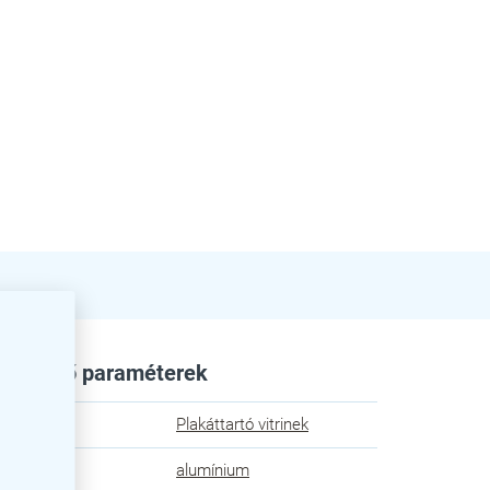
egészítő paraméterek
egória
:
Plakáttartó vitrinek
n
:
alumínium