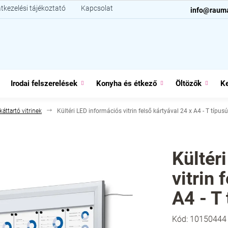
tkezelési tájékoztató
Kapcsolat
info@raum
Irodai felszerelések
Konyha és étkező
Öltözők
Ke
káttartó vitrinek
Kültéri LED információs vitrin felső kártyával 24 x A4 - T típu
Kültér
vitrin 
A4 - T
Kód:
10150444