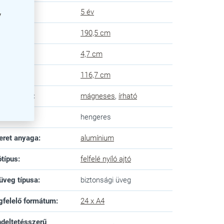
ancia
:
5 év
y
ssz
:
190,5 cm
lység
:
4,7 cm
gasság
:
116,7 cm
ület típusa
:
mágneses
,
írható
:
hengeres
eret anyaga
:
alumínium
ótípus
:
felfelé nyíló ajtó
üveg típusa
:
biztonsági üveg
felelő formátum
:
24 x A4
deltetésszerű