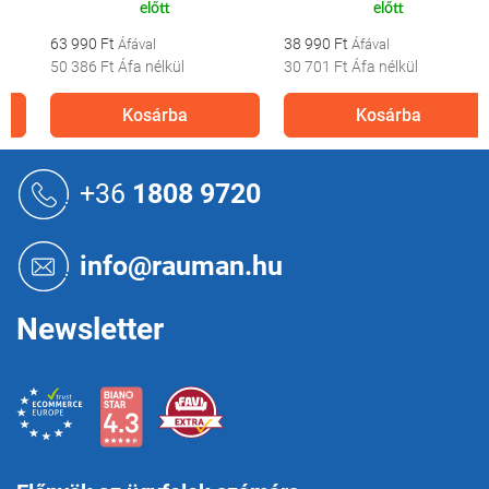
előtt
előtt
63 990 Ft
38 990 Ft
50 386 Ft
Áfa nélkül
30 701 Ft
Áfa nélkül
Kosárba
Kosárba
L
á
+36
1808 9720
b
l
é
info@rauman.hu
c
Newsletter