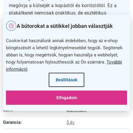
megóvja a külsejét a kopástól és korróziótól. Ez a
plakátkeret nemcsak praktikus, de esztétikus
megoldás is üzletek, éttermek vagy rendezvények
A bútorokat a sütikkel jobban választják
kültéri tájékoztatásához.
Cookie-kat használunk annak érdekében, hogy az e-shop
Válassza ezt a tartós és könnyen kezelhető keretet,
böngészését a lehető legkényelmesebbé tegyük. Segítenek
amely akár öt év garanciával biztosítja, hogy
abban is, hogy megértsük, hogyan használja a webhelyet,
üzenete mindig jól látható és védett legyen. Tegye
hogy folyamatosan fejleszthessük az Ön számára.
További
professzionálissá kültéri megjelenését ezzel a
információ
megbízható plakátkerettel!
Beállítások
Kiegészítő paraméterek
Kategória
:
Plakáttartó vitrinek
Elfogadom
Szín
:
alumínium
Garancia
:
5 év