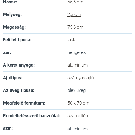
Hossz
:
55,6 cm
Mélység
:
2,3 cm
Magasság
:
75,6 cm
Felület típusa
:
lakk
Zár
:
hengeres
A keret anyaga
:
alumínium
Ajtótípus
:
szárnyas ajtó
Az üveg típusa
:
plexiüveg
Megfelelő formátum
:
50 x 70 cm
Rendeltetésszerű használat
:
szabadtéri
szín
:
alumínium