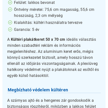
Felület: lakkos bevonat
Öntvény méretei: 75,6 cm magasság, 55,6 cm
hosszúság, 2,3 cm mélység
Kialakítás: kültéri használatra tervezve
Garancia: 5 év
A
Kültéri plakátkeret 50 x 70 cm
ideális választás
minden szabadtéri reklám és információs
megjelenítéshez. Az alumínium keret erős, mégis
könnyű szerkezetet biztosít, amely hosszú távon
ellenáll az időjárás viszontagságainak. A plexiüveg
hatékony védelmet nyújt a plakátoknak az esőtől és
egyéb külső hatásoktól.
Megbízható védelem kültéren
A szárnyas ajtó és a hengeres zár gondoskodik a
biztonságos rögzítésről, miközben a lakkos felület