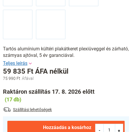
Tartós alumínium kültéri plakátkeret plexiüveggel és zárható,
szárnyas ajtóval, 5 év garanciával.
59 835 Ft ÁFA nélkül
75 990 Ft
Egységár:
Raktáron szállítás 17. 8. 2026 előtt
(17 db)
Szállítási lehetőségek
Hozzáadás a kosárhoz