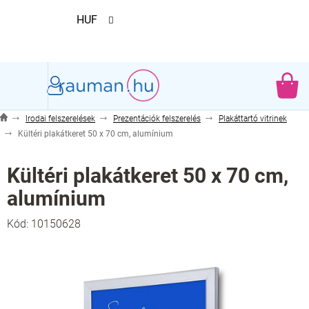
Ugrás
HUF
a
fő
tartalomhoz
KO
Irodai felszerelések
Prezentációk felszerelés
Plakáttartó vitrinek
Kültéri plakátkeret 50 x 70 cm, alumínium
Kültéri plakátkeret 50 x 70 cm,
alumínium
Kód:
10150628