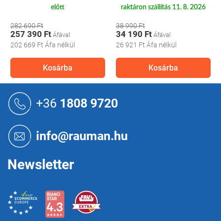
előtt
raktáron szállítás 11. 8. 2026
282 690 Ft
38 990 Ft
257 390 Ft
34 190 Ft
202 669 Ft
Áfa nélkül
26 921 Ft
Áfa nélkül
Kosárba
Kosárba
L
á
+36
1808 9720
b
l
é
info@rauman.hu
c
Newsletter