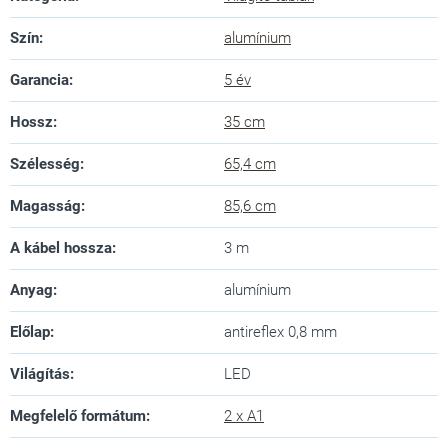
Szín
:
alumínium
Garancia
:
5 év
Hossz
:
35 cm
Szélesség
:
65,4 cm
Magasság
:
85,6 cm
A kábel hossza
:
3 m
Anyag
:
alumínium
Előlap
:
antireflex 0,8 mm
Világítás
:
LED
Megfelelő formátum
:
2 x A1