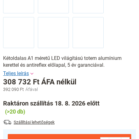
Kétoldalas A1 méretű LED világítású totem alumínium
kerettel és antireflex előlapal, 5 év garanciával.
308 732 Ft ÁFA nélkül
392 090 Ft
Egységár:
Raktáron szállítás 18. 8. 2026 előtt
(>20 db)
Szállítási lehetőségek