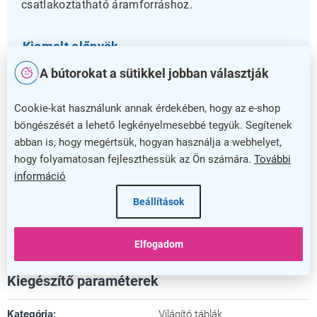
csatlakoztatható áramforráshoz.
Kiemelt előnyök
A bútorokat a sütikkel jobban választják
Az alumínium tok tartós és könnyű, jelentősen növeli
a készülék élettartamát, melyet egy 5 év garancia is
Cookie-kat használunk annak érdekében, hogy az e-shop
megerősít. Ez a totem ideális megoldás azoknak,
böngészését a lehető legkényelmesebbé tegyük. Segítenek
akik professzionális és hatékony megjelenítést
abban is, hogy megértsük, hogyan használja a webhelyet,
keresnek.
hogy folyamatosan fejleszthessük az Ön számára.
További
információ
Válassza a LED lámpa totem ACTIVE 2xA1-et, hogy
üzenetét egy modern és tartós reklámeszköz
Beállítások
segítségével mutassa be! Tegye figyelemfelkeltővé
vállalkozását ezzel a megbízható és esztétikus
Elfogadom
termékkel.
Kiegészítő paraméterek
Kategória
:
Világító táblák