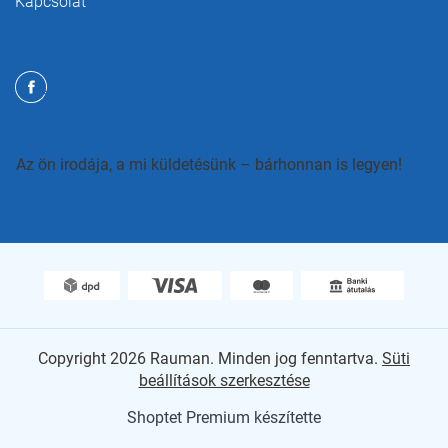
Kapcsolat
Az ön irodája, a mi küldetésünk – bárhonnan is legyen!
Copyright 2026
Rauman
. Minden jog fenntartva.
Süti
beállítások szerkesztése
Shoptet Premium készítette