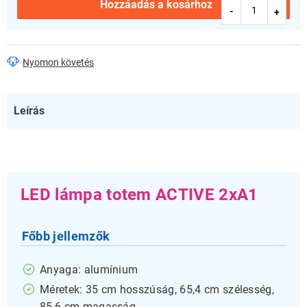
Hozzáadás a kosárhoz
Nyomon követés
Leírás
LED lámpa totem ACTIVE 2xA1
Főbb jellemzők
Anyaga: alumínium
Méretek: 35 cm hosszúság, 65,4 cm szélesség,
85,6 cm magasság