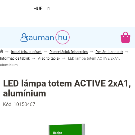
Ugrás
HUF
a
fő
tartalomhoz
KO
Irodai felszerelések
Prezentációk felszerelés
Reklám bannerek
Információs táblák
Világító táblák
LED lámpa totem ACTIVE 2xA1,
alumínium
LED lámpa totem ACTIVE 2xA1,
alumínium
Kód:
10150467