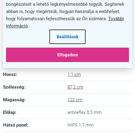
megoldást, és emelje ki információit hatékonyan és
böngészését a lehető legkényelmesebbé tegyük. Segítenek
stílusosan.
abban is, hogy megértsük, hogyan használja a webhelyet,
hogy folyamatosan fejleszthessük az Ön számára.
További
Kiegészítő paraméterek
információ
Kategória
:
Klasszikus plakátkeretek
Beállítások
Szín
:
ezüst
Elfogadom
Garancia
:
5 év
Hossz
:
1,1 cm
Szélesség
:
87,2 cm
Magasság
:
122 cm
Előlap
:
antireflex 0,5 mm
Hátsó panel
:
HIPS 1,1 mm