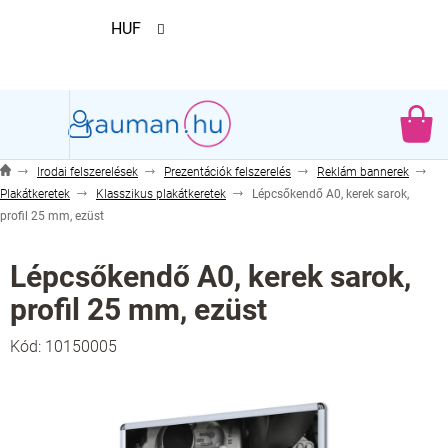
Ugrás
HUF
a
fő
tartalomhoz
KO
Irodai felszerelések
Prezentációk felszerelés
Reklám bannerek
Plakátkeretek
Klasszikus plakátkeretek
Lépcsőkendő A0, kerek sarok,
profil 25 mm, ezüst
Lépcsőkendő A0, kerek sarok,
profil 25 mm, ezüst
Kód:
10150005