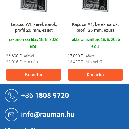
Lépcső A1, kerek sarok,
Kapocs A1, kerek sarok,
profil 20 mm, ezüst
profil 25 mm, ezüst
raktáron szállítás 18. 8. 2026
raktáron szállítás 18. 8. 2026
előtt
előtt
26 690 Ft
17 090 Ft
21 016 Ft
Áfa nélkül
13 457 Ft
Áfa nélkül
Kosárba
Kosárba
L
á
+36
1808 9720
b
l
é
info@rauman.hu
c