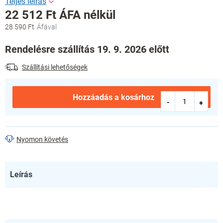
22 512 Ft ÁFA nélkül
28 590 Ft
Egységár:
Rendelésre szállítás 19. 9. 2026 előtt
Szállítási lehetőségek
Hozzáadás a kosárhoz
Nyomon követés
Leírás