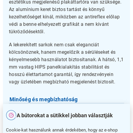
esztétikus megjelenésű plakáttartóra van szüksége.
Az alumínium keret biztos tartást és könnyű
kezelhetőséget kínál, miközben az antireflex előlap
védi a benne elhelyezett grafikát a nem kívánt
tükröződésektől.
A lekerekített sarkok nem csak eleganciát
kölcsönöznek, hanem megelőzik a sérüléseket és
kényelmesebb használatot biztosítanak. A hátsó, 1,1
mm vastag HIPS panelkialakítás stabilitást és
hosszú élettartamot garantál, így rendezvényein
vagy üzletében megbízható megjelenést biztosít.
Minőség és megbízhatóság
Ez a plakáttartó 5 év garanciával rendelkezik, ami
A bútorokat a sütikkel jobban választják
biztosítja vásárlóink számára a hosszú távú
elégedettséget. Használja ki ezt a professzionális
Cookie-kat használunk annak érdekében, hogy az e-shop