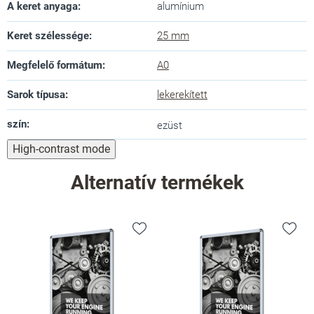
A keret anyaga
:
alumínium
Keret szélessége
:
25 mm
Megfelelő formátum
:
A0
Sarok típusa
:
lekerekített
szín
:
ezüst
High-contrast mode
Alternatív termékek