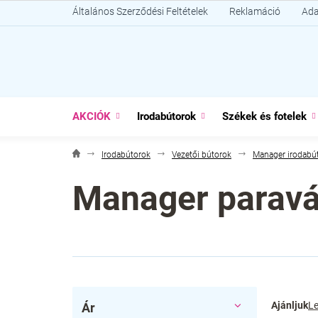
Ugrás
Általános Szerződési Feltételek
Reklamáció
Ada
a
fő
tartalomhoz
AKCIÓK
Irodabútorok
Székek és fotelek
Irodabútorok
Vezetői bútorok
Manager irodabú
Manager paravá
O
T
Ajánljuk
Le
Ár
l
e