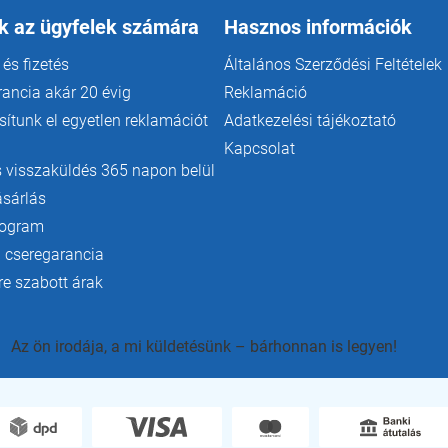
t
k az ügyfelek számára
Hasznos információk
á
s
 és fizetés
Általános Szerződési Feltételek
e
l
rancia akár 20 évig
Reklamáció
e
ítunk el egyetlen reklamációt
Adatkezelési tájékoztató
m
e
Kapcsolat
i
 visszaküldés 365 napon belül
ásárlás
rogram
 cseregarancia
e szabott árak
Az ön irodája, a mi küldetésünk – bárhonnan is legyen!