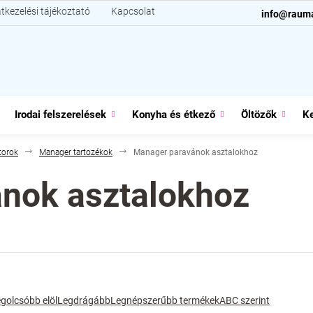
tkezelési tájékoztató
Kapcsolat
info@raum
Irodai felszerelések
Konyha és étkező
Öltözők
Ke
torok
Manager tartozékok
Manager paravánok asztalokhoz
nok asztalokhoz
golcsóbb elöl
Legdrágább
Legnépszerűbb termékek
ABC szerint