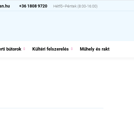
an.hu
+36 1808 9720
rti bútorok
Kültéri felszerelés
Műhely és raktár
Házt