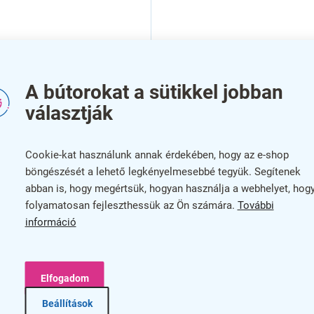
A bútorokat a sütikkel jobban
választják
SÍTÁS
KIÁRUSÍTÁS
Cookie-kat használunk annak érdekében, hogy az e-shop
böngészését a lehető legkényelmesebbé tegyük. Segítenek
abban is, hogy megértsük, hogyan használja a webhelyet, hog
folyamatosan fejleszthessük az Ön számára.
További
információ
Elfogadom
r paraván 140 x 1,8 x
Manager paraván 160 x 1,8
Beállítások
m, warmia dió
49,7 cm, világos akác