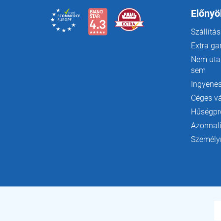
é
c
Előnyö
Szállítás
Extra ga
Nem utas
sem
Ingyenes
Céges v
Hűségp
Azonnali
Személyr