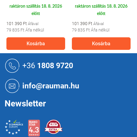
raktáron szállítás 18. 8. 2026
raktáron szállítás 18. 8. 2026
előtt
előtt
101 390 Ft
101 390 Ft
79 835 Ft
Áfa nélkül
79 835 Ft
Áfa nélkül
Kosárba
Kosárba
L
á
+36
1808 9720
b
l
é
info@rauman.hu
c
Newsletter