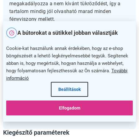
megakadályozza a nem kívánt tükröződést, így a
tartalom mindig jól olvasható marad minden
fényviszony mellett.
A bútorokat a sütikkel jobban választják
Miért válassza ezt az oszlopot?
Cookie-kat használunk annak érdekében, hogy az e-shop
Az egyszerű, mégis masszív kivitelezés és az 5 év
böngészését a lehető legkényelmesebbé tegyük. Segítenek
garancia biztosíték arra, hogy megbízható terméket
abban is, hogy megértsük, hogyan használja a webhelyet,
kap, amely hosszú távon szolgálja az igényeit.
hogy folyamatosan fejleszthessük az Ön számára.
További
Használja ki ezt a praktikus és esztétikus oszlopot,
információ
hogy kiemelje információit és reklámozza üzeneteit
Beállítások
profin és hatékonyan.
Rendelje meg most, és tegye még vonzóbbá
Elfogadom
bemutatóterét vagy üzletét ezzel a kiváló minőségű
oszloppal!
Kiegészítő paraméterek