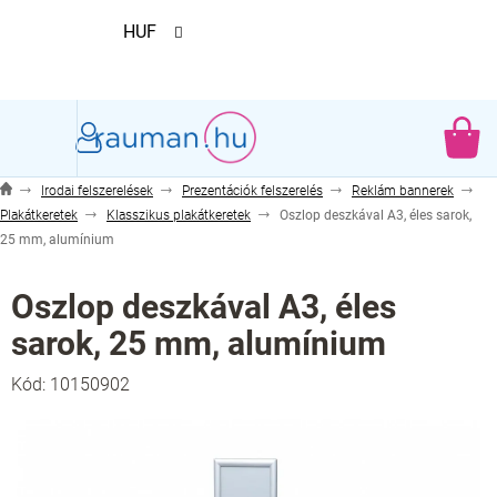
Ugrás
HUF
a
fő
tartalomhoz
KO
Irodai felszerelések
Prezentációk felszerelés
Reklám bannerek
Plakátkeretek
Klasszikus plakátkeretek
Oszlop deszkával A3, éles sarok,
25 mm, alumínium
Oszlop deszkával A3, éles
sarok, 25 mm, alumínium
Kód:
10150902