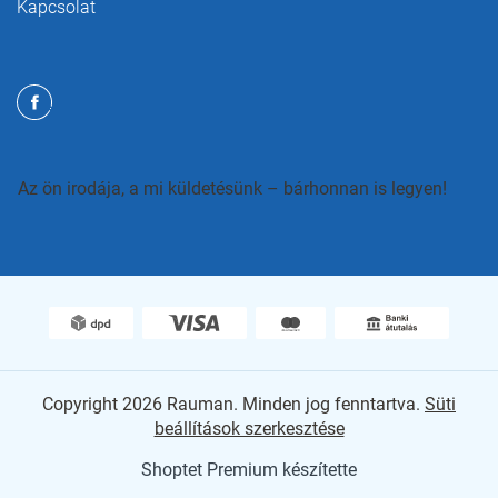
Kapcsolat
Az ön irodája, a mi küldetésünk – bárhonnan is legyen!
Copyright 2026
Rauman
. Minden jog fenntartva.
Süti
beállítások szerkesztése
Shoptet Premium készítette