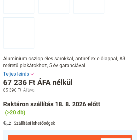
Alumínium oszlop éles sarokkal, antireflex előlappal, A3
méretű plakátokhoz, 5 év garanciával.
67 236 Ft ÁFA nélkül
85 390 Ft
Egységár:
Raktáron szállítás 18. 8. 2026 előtt
(>20 db)
Szállítási lehetőségek