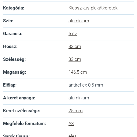
Kategória
:
Klasszikus plakátkeretek
Szín
:
alumínium
Garancia
:
5 év
Hossz
:
33 cm
Szélesség
:
33 cm
Magasság
:
146,5 cm
Előlap
:
antireflex 0,5 mm
A keret anyaga
:
alumínium
Keret szélessége
:
25 mm
Megfelelő formátum
:
A3
Sarok típusa
:
éles