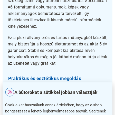
szükség üzleti vagy otthoni használatra. Speciálisan
A6 formátumú dokumentumok, képek vagy
reklámanyagok bemutatására tervezett, így
tökéletesen illeszkedik kisebb méretű információk
kihelyezéséhez.
Ez a plexi állvány erős és tartós műanyagból készült,
mely biztosítja a hosszú élettartamot és az akár 5 év
garanciát. Stabil és kompakt kialakítása révén
helytakarékos és mégis jól látható módon tárja elénk
az üzenetet vagy grafikát.
Praktikus és esztétikus megoldás
Átlátszó kialakítása lehetővé teszi, hogy a tartalom
A bútorokat a sütikkel jobban választják
keret vagy zavaró elem nélkül érvényesüljön, így
elegáns és modern megjelenést kölcsönöz
Cookie-kat használunk annak érdekében, hogy az e-shop
kihelyezett anyagainak. Legyen szó üzletekről,
böngészését a lehető legkényelmesebbé tegyük. Segítenek