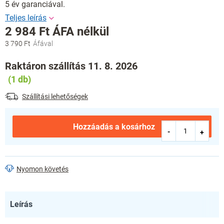
5 év garanciával.
2 984 Ft ÁFA nélkül
3 790 Ft
Egységár:
Raktáron szállítás 11. 8. 2026
(1 db)
Szállítási lehetőségek
Hozzáadás a kosárhoz
Nyomon követés
Leírás