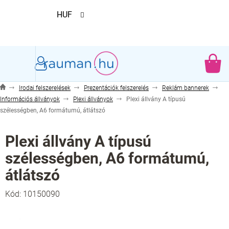
Ugrás
HUF
a
fő
tartalomhoz
KO
Irodai felszerelések
Prezentációk felszerelés
Reklám bannerek
Információs állványok
Plexi állványok
Plexi állvány A típusú
szélességben, A6 formátumú, átlátszó
Plexi állvány A típusú
szélességben, A6 formátumú,
átlátszó
Kód:
10150090