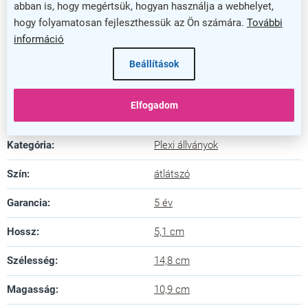
kiállításokról vagy akár otthoni használatról, ez az
abban is, hogy megértsük, hogyan használja a webhelyet,
állvány megbízható társ a bemutatásban.
hogy folyamatosan fejleszthessük az Ön számára.
További
információ
Válassza ezt a Plexi állványt, ha egyszerű, de
Beállítások
hatékony megoldásra vágyik, amely hosszú távon is
megőrzi formáját és funkcióját!
Elfogadom
Kiegészítő paraméterek
Kategória
:
Plexi állványok
Szín
:
átlátszó
Garancia
:
5 év
Hossz
:
5,1 cm
Szélesség
:
14,8 cm
Magasság
:
10,9 cm