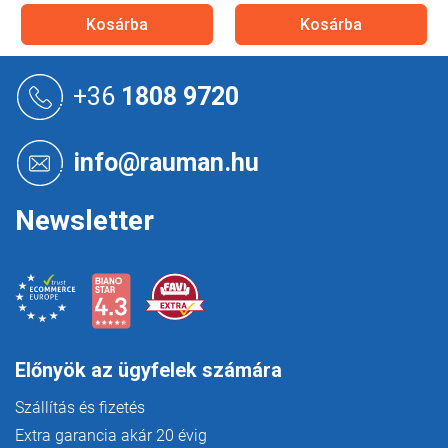
Kosárba
Kosárba
L
á
+36
1808 9720
b
l
é
info@rauman.hu
c
Newsletter
Előnyök az ügyfelek számára
Szállítás és fizetés
Extra garancia akár 20 évig