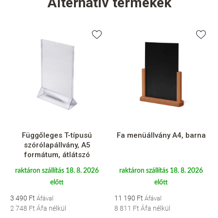
Alternatív termékek
Függőleges T-típusú
Fa menüállvány A4, barna
szórólapállvány, A5
formátum, átlátszó
raktáron szállítás 18. 8. 2026
raktáron szállítás 18. 8. 2026
előtt
előtt
3 490 Ft
11 190 Ft
2 748 Ft
Áfa nélkül
8 811 Ft
Áfa nélkül