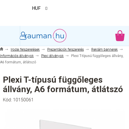
Ugrás
HUF
a
fő
tartalomhoz
KO
Irodai felszerelések
Prezentációk felszerelés
Reklám bannerek
Információs állványok
Plexi állványok
Plexi T-típusú függőleges állvány,
A6 formátum, átlátszó
Plexi T-típusú függőleges
állvány, A6 formátum, átlátszó
Kód:
10150061