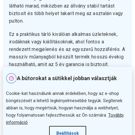
látható marad, miközben az állvány stabil tartást
biztosít és több helyet takarít meg az asztalán vagy
pulton.
Ez a praktikus tárló kiválóan alkalmas üzleteknek,
irodáknak vagy kiállításoknak, ahol fontos a
rendezett megjelenés és az egyszerű hozzáférés. A
masszív műanyagból készült termék hosszú évekig
használható, amit az 5 év garancia is biztosít.
A bútorokat a sütikkel jobban választják
Praktikus és sokoldalú állvány
Cookie-kat használunk annak érdekében, hogy az e-shop
Használja ki a Plexi T-típusú állvány előnyeit, hogy
böngészését a lehető legkényelmesebbé tegyük. Segítenek
professzionális módon mutathassa be információit.
abban is, hogy megértsük, hogyan használja a webhelyet,
Rendelje meg most, és emelje ki dokumentumait
hogy folyamatosan fejleszthessük az Ön számára.
További
letisztult, modern megoldással!
információ
Kiegészítő paraméterek
Beállítások