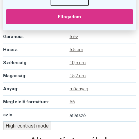
Kategória
:
Plexi állványok
Elfogadom
Szín
:
átlátszó
Garancia
:
5 év
Hossz
:
5,5 cm
Szélesség
:
10,5 cm
Magasság
:
15,2 cm
Anyag
:
műanyag
Megfelelő formátum
:
A6
szín
:
átlátszó
High-contrast mode