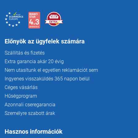
e
m
e
i
Előnyök az ügyfelek számára
Szállítás és fizetés
Extra garancia akár 20 évig
Nem utasítunk el egyetlen reklamációt sem
Ingyenes visszaküldés 365 napon belül
Céges vásárlás
Hűségprogram
Azonnali cseregarancia
Személyre szabott árak
Hasznos információk