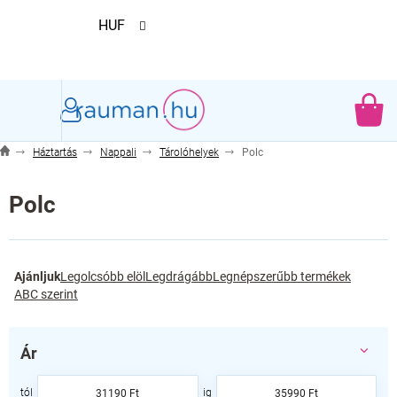
Ugrás
HUF
a
fő
tartalomhoz
KO
Háztartás
Nappali
Tárolóhelyek
Polc
Polc
T
Ajánljuk
Legolcsóbb elöl
Legdrágább
Legnépszerűbb termékek
e
ABC szerint
r
m
é
Ár
k
e
31190
Ft
35990
Ft