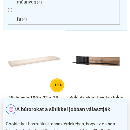
műanyag
4
fa
4
T
e
r
m
é
k
e
k
l
–10 %
i
s
Polc Random I, wotan tölgy
Visio polc 100 x 22 x 2,8
t
cm, juhar
A bútorokat a sütikkel jobban választják
á
j
a
Cookie-kat használunk annak érdekében, hogy az e-shop