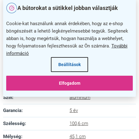
vagy promóciós helyszínekhez. A hosszú, 5 éves
A bútorokat a sütikkel jobban választják
garancia pedig biztosítja a megbízható használatot
hosszú távon is.
Cookie-kat használunk annak érdekében, hogy az e-shop
Fektessen be egy minőségi reklámkártyába, amely
böngészését a lehető legkényelmesebbé tegyük. Segítenek
megkönnyíti üzenete hatékony és látványos
abban is, hogy megértsük, hogyan használja a webhelyet,
közvetítését! Válassza a
Reklámkártya A2
terméket,
hogy folyamatosan fejleszthessük az Ön számára.
További
hogy minden figyelmet magára vonjon.
információ
Beállítások
Kiegészítő paraméterek
Alumínium A - alakú
Kategória
:
Elfogadom
reklámállványok
Szín
:
alumínium
Garancia
:
5 év
Szélesség
:
100,6 cm
Mélység
:
45,1 cm