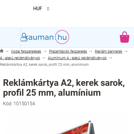
Ugrás
HUF
a
fő
tartalomhoz
KO
Irodai felszerelések
Prezentációk felszerelés
Reklám bannerek
A - alakú reklámállványok
Alumínium A - alakú reklámállványok
Reklámkártya A2, kerek sarok, profil 25 mm, alumínium
Reklámkártya A2, kerek sarok,
profil 25 mm, alumínium
Kód:
10150154