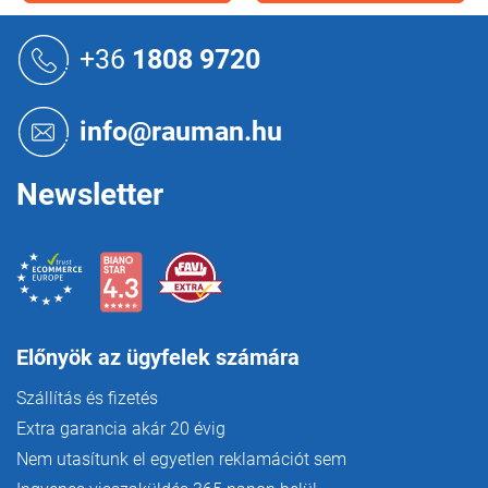
L
á
+36
1808 9720
b
l
é
info@rauman.hu
c
Newsletter
Előnyök az ügyfelek számára
Szállítás és fizetés
Extra garancia akár 20 évig
Nem utasítunk el egyetlen reklamációt sem