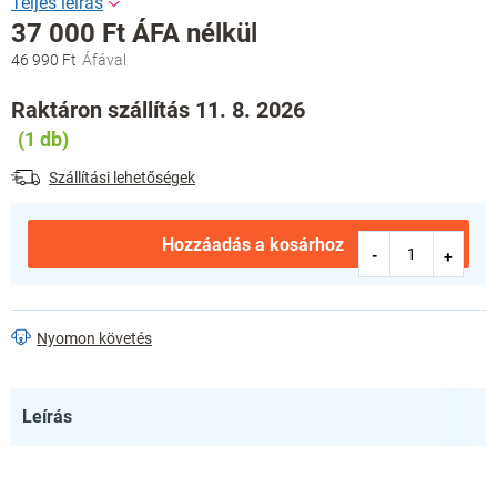
37 000 Ft ÁFA nélkül
46 990 Ft
Egységár:
Raktáron szállítás 11. 8. 2026
(1 db)
Szállítási lehetőségek
Hozzáadás a kosárhoz
Nyomon követés
Leírás