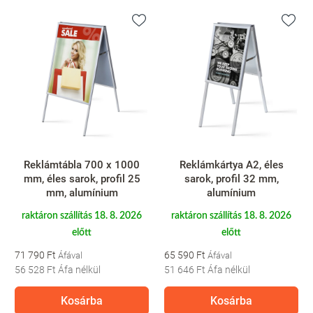
Reklámtábla 700 x 1000
Reklámkártya A2, éles
mm, éles sarok, profil 25
sarok, profil 32 mm,
mm, alumínium
alumínium
raktáron szállítás 18. 8. 2026
raktáron szállítás 18. 8. 2026
előtt
előtt
71 790 Ft
65 590 Ft
56 528 Ft
Áfa nélkül
51 646 Ft
Áfa nélkül
Kosárba
Kosárba