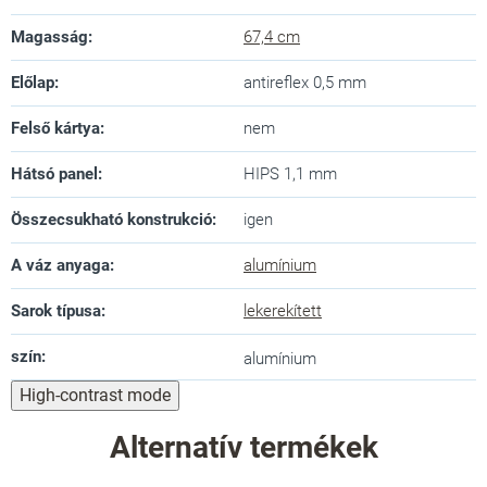
Magasság
:
67,4 cm
Előlap
:
antireflex 0,5 mm
Felső kártya
:
nem
Hátsó panel
:
HIPS 1,1 mm
Összecsukható konstrukció
:
igen
A váz anyaga
:
alumínium
Sarok típusa
:
lekerekített
szín
:
alumínium
High-contrast mode
Alternatív termékek