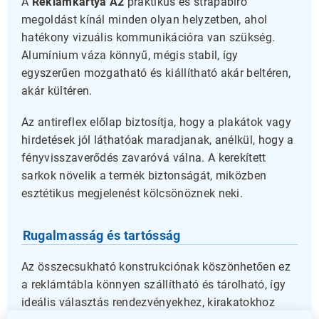
A
Reklámkártya A2
praktikus és strapabíró
megoldást kínál minden olyan helyzetben, ahol
hatékony vizuális kommunikációra van szükség.
Alumínium váza könnyű, mégis stabil, így
egyszerűen mozgatható és kiállítható akár beltéren,
akár kültéren.
Az antireflex előlap biztosítja, hogy a plakátok vagy
hirdetések jól láthatóak maradjanak, anélkül, hogy a
fényvisszaverődés zavaróvá válna. A kerekített
sarkok növelik a termék biztonságát, miközben
esztétikus megjelenést kölcsönöznek neki.
Rugalmasság és tartósság
Az összecsukható konstrukciónak köszönhetően ez
a reklámtábla könnyen szállítható és tárolható, így
ideális választás rendezvényekhez, kirakatokhoz