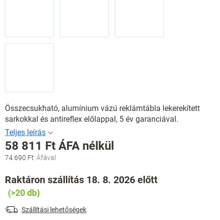
Összecsukható, alumínium vázú reklámtábla lekerekített
sarkokkal és antireflex előlappal, 5 év garanciával.
58 811 Ft ÁFA nélkül
74 690 Ft
Egységár:
Raktáron szállítás 18. 8. 2026 előtt
(>20 db)
Szállítási lehetőségek