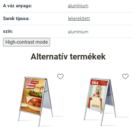
A váz anyaga
:
alumínium
Sarok típusa
:
lekerekített
szín
:
alumínium
High-contrast mode
Alternatív termékek