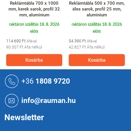
Reklámtábla 700 x 1000
Reklámtábla 500 x 700 mm,
mm, kerek sarok, profil 32
éles sarok, profil 25 mm,
mm, alumínium
alumínium
raktáron szállítás 18. 8. 2026
raktáron szállítás 18. 8. 2026
előtt
előtt
114 690 Ft
54 390 Ft
90 307 Ft
Áfa nélkül
42 827 Ft
Áfa nélkül
Kosárba
Kosárba
L
á
+36
1808 9720
b
l
é
info@rauman.hu
c
Newsletter