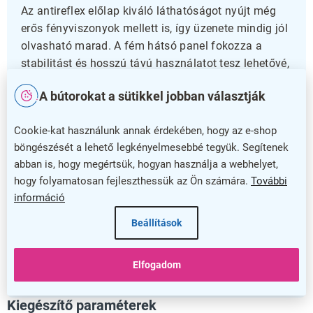
Az antireflex előlap kiváló láthatóságot nyújt még
erős fényviszonyok mellett is, így üzenete mindig jól
olvasható marad. A fém hátsó panel fokozza a
stabilitást és hosszú távú használatot tesz lehetővé,
a lekerekített sarkok pedig nem csak látványosak, de
A bútorokat a sütikkel jobban választják
biztonságot is nyújtanak a forgalmas helyeken.
Cookie-kat használunk annak érdekében, hogy az e-shop
Praktikus és megbízható megoldás
böngészését a lehető legkényelmesebbé tegyük. Segítenek
abban is, hogy megértsük, hogyan használja a webhelyet,
Ez a reklámtábla 5 év garanciával rendelkezik, így
hogy folyamatosan fejleszthessük az Ön számára.
További
biztos lehet benne, hogy hosszú távon kiszolgálja
információ
igényeit. Akár üzlete bejáratánál, akár kiállításokon
szeretné használni, könnyedén alkalmazkodik
Beállítások
bármilyen környezethez. Válassza a Reklámtábla
500 x 700 mm-et, hogy hatékonyan és elegánsan
Elfogadom
kommunikálja üzenetét!
Kiegészítő paraméterek