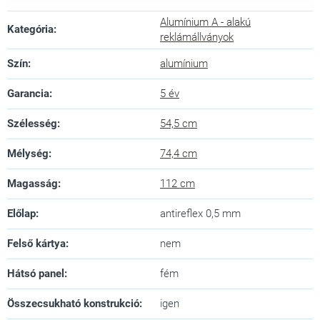
Alumínium A - alakú
Kategória
:
reklámállványok
Szín
:
alumínium
Garancia
:
5 év
Szélesség
:
54,5 cm
Mélység
:
74,4 cm
Magasság
:
112 cm
Előlap
:
antireflex 0,5 mm
Felső kártya
:
nem
Hátsó panel
:
fém
Összecsukható konstrukció
:
igen