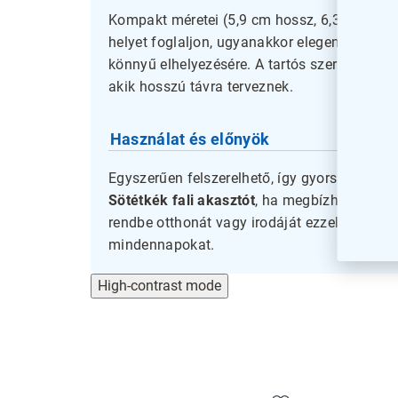
Kompakt méretei (5,9 cm hossz, 6,3 cm szél
helyet foglaljon, ugyanakkor elegendő kapac
könnyű elhelyezésére. A tartós szerkezet mel
akik hosszú távra terveznek.
Használat és előnyök
Egyszerűen felszerelhető, így gyorsan és kö
Sötétkék fali akasztót
, ha megbízható, stíl
rendbe otthonát vagy irodáját ezzel a prakt
mindennapokat.
High-contrast mode