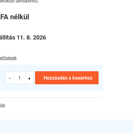
aktikus tároláshoz.
FA nélkül
llítás 11. 8. 2026
ehetőségek
Hozzáadás a kosárhoz
tés