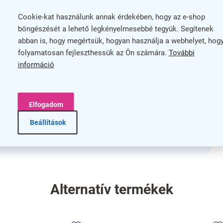
esség és 2,5 cm magasság) lehetővé teszik, hogy kevés
Cookie-kat használunk annak érdekében, hogy az e-shop
itással rendelkezik a ruhák, táskák és más kiegészítők
böngészését a lehető legkényelmesebbé tegyük. Segítenek
lett a 10 év garancia biztonságot nyújt a vásárlóknak,
abban is, hogy megértsük, hogyan használja a webhelyet, hog
folyamatosan fejleszthessük az Ön számára.
További
információ
nnyedén rendezheti vele személyes tereit. Válassza a
Elfogadom
usos és masszív megoldást keres a pakoláshoz! Tegye
Beállítások
ikus segédeszközzel, ami garantáltan megkönnyíti a
Alternatív termékek