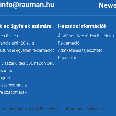
info@rauman.hu
News
k az ügyfelek számára
Hasznos információk
 és fizetés
Általános Szerződési Feltételek
rancia akár 20 évig
Reklamáció
ítunk el egyetlen reklamációt
Adatkezelési tájékoztató
Kapcsolat
 visszaküldés 365 napon belül
ásárlás
rogram
 cseregarancia
e szabott árak
Az ön irodája, a mi küldetésünk – bárhonnan is legyen!