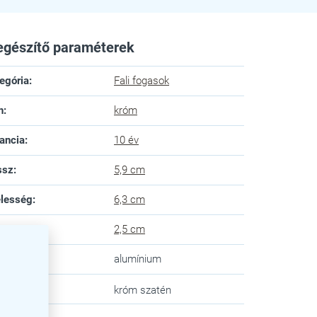
egészítő paraméterek
egória
:
Fali fogasok
n
:
króm
ancia
:
10 év
ssz
:
5,9 cm
lesség
:
6,3 cm
gasság
:
2,5 cm
yag
:
alumínium
n
:
króm szatén