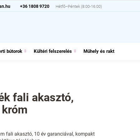
an.hu
+36 1808 9720
rti bútorok
Kültéri felszerelés
Műhely és raktár
Házt
ék fali akasztó,
 króm
m fali akasztó, 10 év garanciával, kompakt