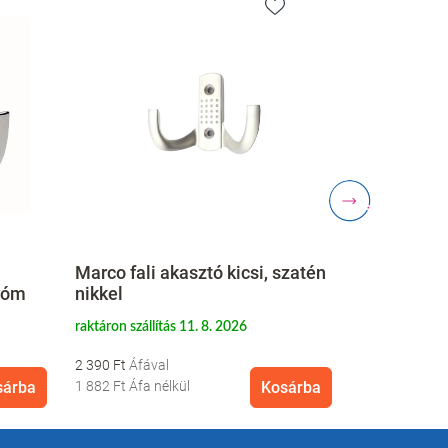
Marco fali akasztó kicsi, szatén
króm
nikkel
Navy fali a
raktáron szállítás 11. 8. 2026
raktáron szállí
2 390 Ft
1 890 Ft
sárba
1 882 Ft
Áfa nélkül
Kosárba
1 488 Ft
Áfa n