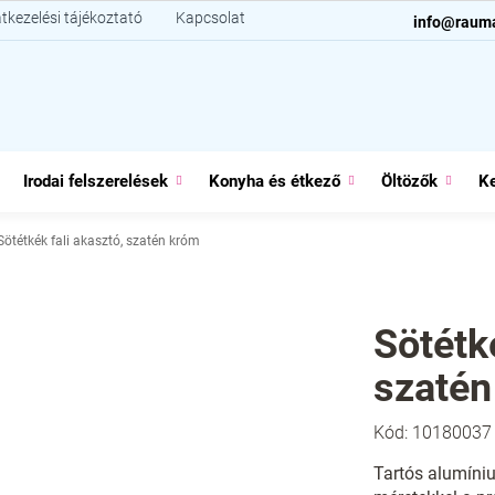
tkezelési tájékoztató
Kapcsolat
info@raum
Irodai felszerelések
Konyha és étkező
Öltözők
Ke
Sötétkék fali akasztó, szatén króm
Sötétk
szatén
Kód:
10180037
Tartós alumíniu