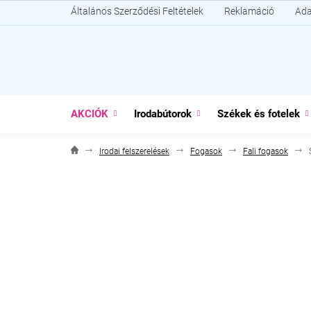
Ugrás
Általános Szerződési Feltételek
Reklamáció
Ada
a
fő
tartalomhoz
AKCIÓK
Irodabútorok
Székek és fotelek
Irodai felszerelések
Fogasok
Fali fogasok