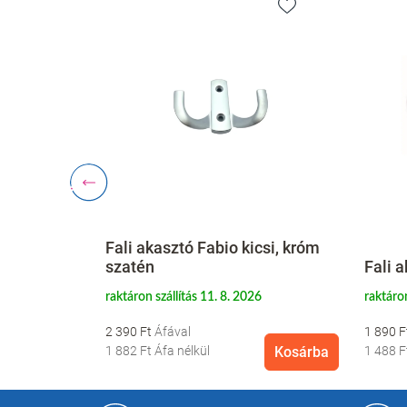
agy, szatén
Fali akasztó Fabio kicsi, króm
szatén
Fali a
26 előtt
raktáron szállítás 11. 8. 2026
raktáron
2 390 Ft
1 890 
Kosárba
1 882 Ft
Áfa nélkül
Kosárba
1 488 
L