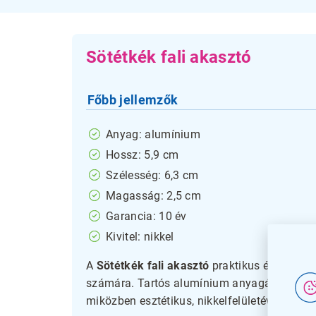
Sötétkék fali akasztó
Főbb jellemzők
Anyag: alumínium
Hossz: 5,9 cm
Szélesség: 6,3 cm
Magasság: 2,5 cm
Garancia: 10 év
Kivitel: nikkel
A
Sötétkék fali akasztó
praktikus és időtál
számára. Tartós alumínium anyagának kösz
miközben esztétikus, nikkelfelületével kelle