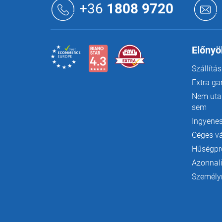
á
+36
1808 9720
b
l
é
c
Előnyö
Szállítás
Extra ga
Nem utas
sem
Ingyenes
Céges v
Hűségp
Azonnali
Személyr