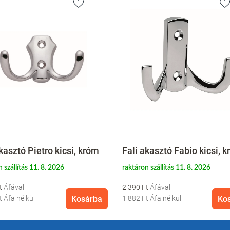
kasztó Pietro kicsi, króm
Fali akasztó Fabio kicsi, 
 szállítás 11. 8. 2026
raktáron szállítás 11. 8. 2026
Ft
2 390 Ft
Ft
Áfa nélkül
Kosárba
1 882 Ft
Áfa nélkül
Ko