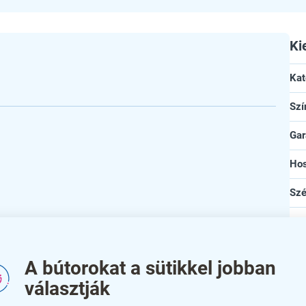
Ki
Kat
Szí
Gar
Ho
Szé
Ma
An
ló megoldás minden otthon vagy irodai környezet
A bútorokat a sütikkel jobban
önhetően hosszú távon is megbízhatóan szolgál,
szí
választják
mes látványt nyújt bármely falon.