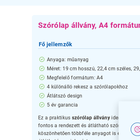
Szórólap állvány, A4 formátu
Fő jellemzők
Anyaga: műanyag
Méret: 19 cm hosszú, 22,4 cm széles, 2
Megfelelő formátum: A4
4 különálló rekesz a szórólapokhoz
Átlátszó design
5 év garancia
Ez a praktikus
szórólap állvány
ideális mego
fontos a rendezett és átlátható szórólap- é
köszönhetően többféle anyagot is egyszerre 