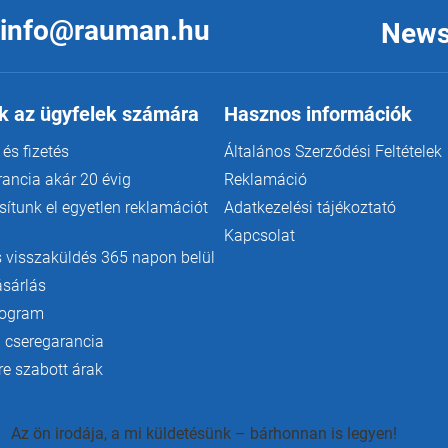
info@rauman.hu
News
k az ügyfelek számára
Hasznos információk
 és fizetés
Általános Szerződési Feltételek
rancia akár 20 évig
Reklamáció
ítunk el egyetlen reklamációt
Adatkezelési tájékoztató
Kapcsolat
 visszaküldés 365 napon belül
ásárlás
rogram
 cseregarancia
e szabott árak
Az ön irodája, a mi küldetésünk – bárhonnan is legyen!