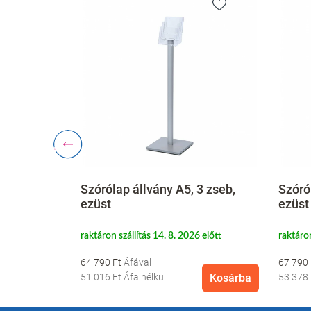
apállvány
Szórólap állvány A5, 3 zseb,
Szóró
zsebes,
ezüst
ezüst
6 előtt
raktáron szállítás 14. 8. 2026 előtt
raktáron
64 790 Ft
67 790
Kosárba
51 016 Ft
Áfa nélkül
Kosárba
53 378