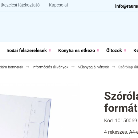
tkezelési tájékoztató
Kapcsolat
info@raum
Irodai felszerelések
Konyha és étkező
Öltözők
Ke
klám bannerek
Információs állványok
Műanyag állványok
Szórólap ál
Szóról
formát
Kód:
10150069
4 rekeszes, A4-