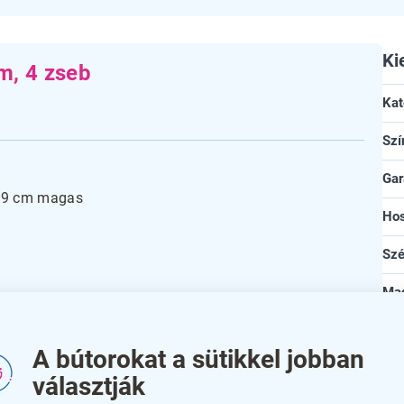
Ki
m, 4 zseb
Kat
Szí
Gar
9,9 cm magas
Ho
Szé
Ma
An
ldás intézmények, irodák vagy üzletek számára, ahol
A bútorokat a sütikkel jobban
s prospektus bemutatás. Négy különálló zsebének
Meg
választják
rendszerezhet, így segítve a könnyű hozzáférést és az