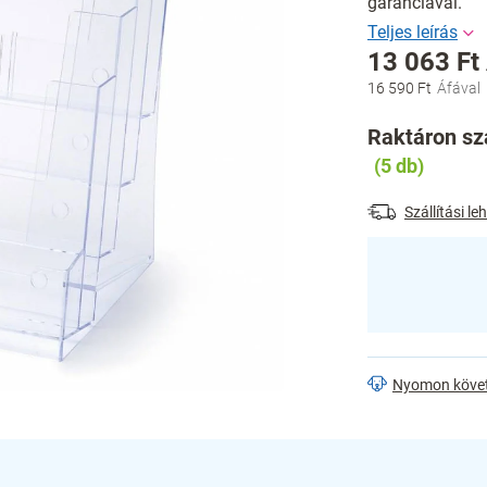
garanciával.
13 063 Ft
16 590 Ft
Egységár:
Raktáron szá
(5 db)
Szállítási l
Nyomon köve