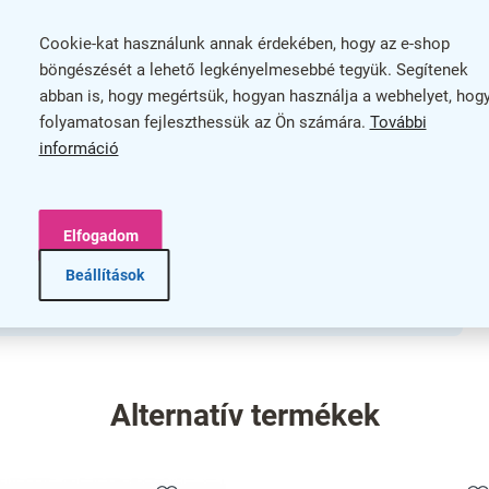
szí
Cookie-kat használunk annak érdekében, hogy az e-shop
egkönnyíti a szórólapok azonosítását anélkül, hogy ki
böngészését a lehető legkényelmesebbé tegyük. Segítenek
megjelenés illeszkedik bármilyen környezethez.
abban is, hogy megértsük, hogyan használja a webhelyet, hog
 de mégis elegendő kapacitást biztosít a fontos
folyamatosan fejleszthessük az Ön számára.
További
információ
Elfogadom
tartósságát illetően, így hosszú időn keresztül
vé a tájékoztatást és tegye láthatóvá szórólapjait
Beállítások
lvánnyal!
Alternatív termékek