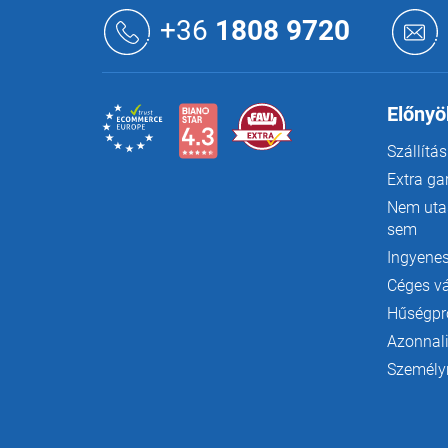
L
á
+36
1808 9720
b
l
é
c
Előnyö
Szállítás
Extra ga
Nem utas
sem
Ingyenes
Céges v
Hűségp
Azonnali
Személyr