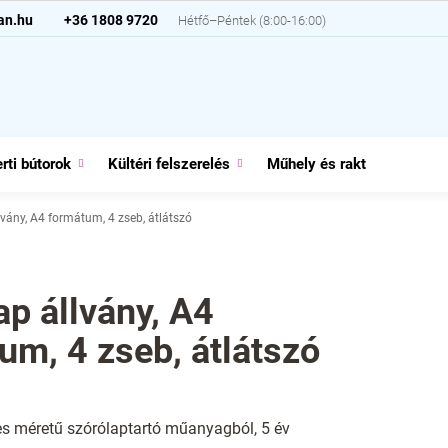
an.hu
+36 1808 9720
rti bútorok
Kültéri felszerelés
Műhely és raktár
Házt
lvány, A4 formátum, 4 zseb, átlátszó
ap állvány, A4
um, 4 zseb, átlátszó
es méretű szórólaptartó műanyagból, 5 év