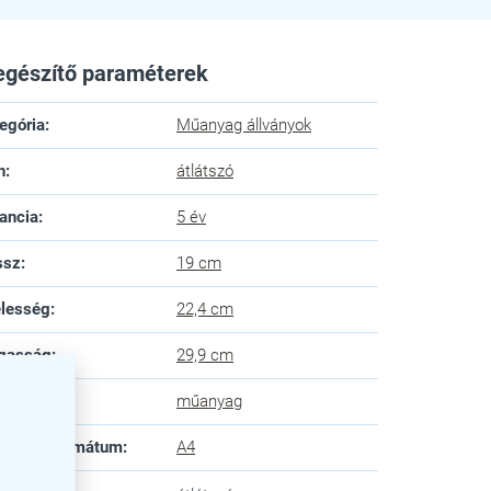
egészítő paraméterek
egória
:
Műanyag állványok
n
:
átlátszó
ancia
:
5 év
ssz
:
19 cm
lesség
:
22,4 cm
gasság
:
29,9 cm
yag
:
műanyag
felelő formátum
:
A4