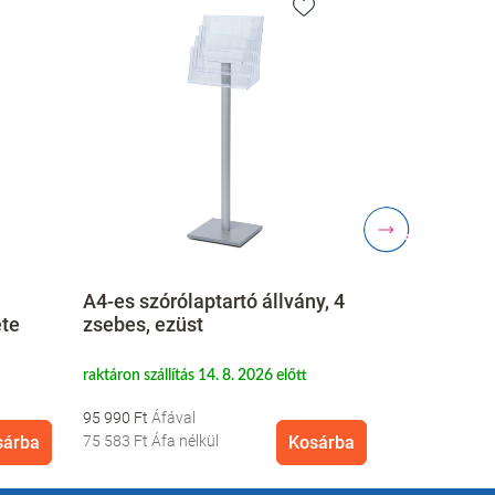
A4-es szórólaptartó állvány, 4
Szórólap á
ete
zsebes, ezüst
3 zseb, átl
raktáron szállítás 14. 8. 2026 előtt
raktáron szállí
95 990 Ft
13 090 Ft
sárba
75 583 Ft
Áfa nélkül
Kosárba
10 307 Ft
Áfa 