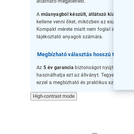
átlátható megjelenést.
A
műanyagból készült, átlátszó kialakítás
m
kellene venni őket, miközben az esztétikus 
Kompakt mérete miatt nem foglal sok helyet,
tájékoztató anyagok számára.
Megbízható választás hosszú távra
Az
5 év garancia
biztonságot nyújt a termék 
használhatja ezt az állványt. Tegye egyszerű
ezzel a megbízható és praktikus szórólap ál
High-contrast mode