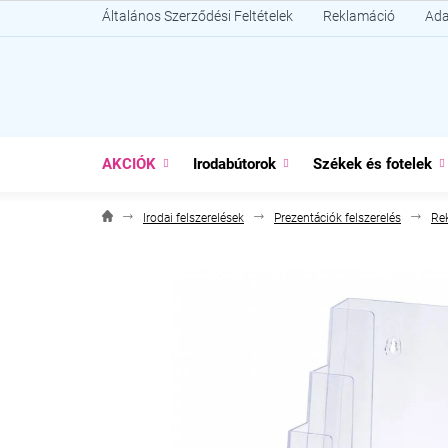
Ugrás
Általános Szerződési Feltételek
Reklamáció
Ada
a
fő
tartalomhoz
AKCIÓK
Irodabútorok
Székek és fotelek
Irodai felszerelések
Prezentációk felszerelés
Re