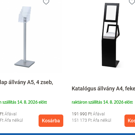
lap állvány A5, 4 zseb,
Katalógus állvány A4, fek
 szállítás 14. 8. 2026 előtt
raktáron szállítás 14. 8. 2026 előtt
 Ft
191 990 Ft
 Ft
Áfa nélkül
Kosárba
151 173 Ft
Áfa nélkül
Ko