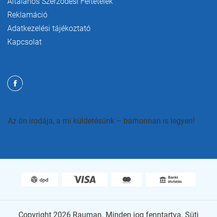
Általános Szerződési Feltételek
Reklamáció
Adatkezelési tájékoztató
Kapcsolat
Az ön irodája, a mi küldetésünk – bárhonnan is legyen!
Copyright 2026
Rauman
. Minden jog fenntartva.
Süti