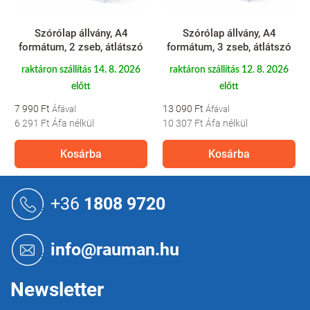
Szórólap állvány, A4
Szórólap állvány, A4
formátum, 2 zseb, átlátszó
formátum, 3 zseb, átlátszó
raktáron szállítás 14. 8. 2026
raktáron szállítás 12. 8. 2026
előtt
előtt
7 990 Ft
13 090 Ft
6 291 Ft
Áfa nélkül
10 307 Ft
Áfa nélkül
Kosárba
Kosárba
L
á
+36
1808 9720
b
l
é
info@rauman.hu
c
Newsletter