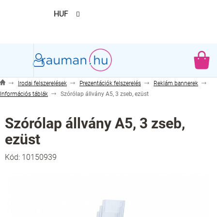
Ugrás
HUF
a
fő
tartalomhoz
KO
Irodai felszerelések
Prezentációk felszerelés
Reklám bannerek
Információs táblák
Szórólap állvány A5, 3 zseb, ezüst
Szórólap állvány A5, 3 zseb,
ezüst
Kód:
10150939