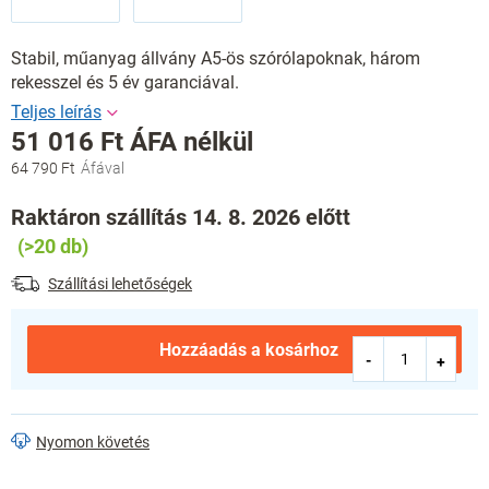
Stabil, műanyag állvány A5-ös szórólapoknak, három
rekesszel és 5 év garanciával.
51 016 Ft ÁFA nélkül
64 790 Ft
Egységár:
Raktáron szállítás 14. 8. 2026 előtt
(>20 db)
Szállítási lehetőségek
Hozzáadás a kosárhoz
Nyomon követés