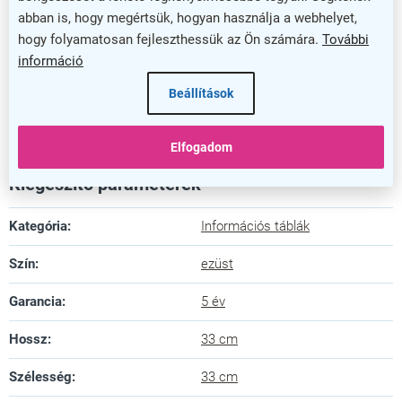
praktikus és professzionális megjelenést kölcsönöz
abban is, hogy megértsük, hogyan használja a webhelyet,
bármely üzleti környezetnek.
hogy folyamatosan fejleszthessük az Ön számára.
További
információ
Válassza ezt a szórólap állványt, hogy hatékonyan
Beállítások
és esztétikusan mutathassa be kínálatát
ügyfeleinek! Rendelje meg most, és tegye vonzóbbá
kommunikációját!
Elfogadom
Kiegészítő paraméterek
Kategória
:
Információs táblák
Szín
:
ezüst
Garancia
:
5 év
Hossz
:
33 cm
Szélesség
:
33 cm