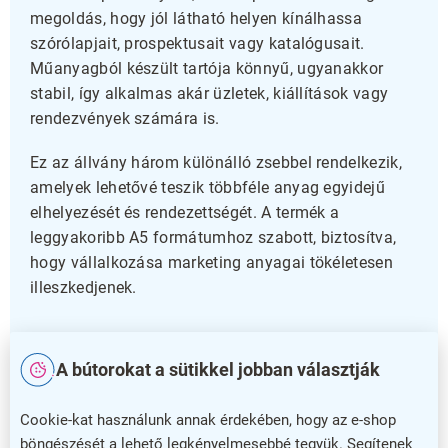
megoldás, hogy jól látható helyen kínálhassa
szórólapjait, prospektusait vagy katalógusait.
Műanyagból készült tartója könnyű, ugyanakkor
stabil, így alkalmas akár üzletek, kiállítások vagy
rendezvények számára is.
Ez az állvány három különálló zsebbel rendelkezik,
amelyek lehetővé teszik többféle anyag egyidejű
elhelyezését és rendezettségét. A termék a
leggyakoribb A5 formátumhoz szabott, biztosítva,
hogy vállalkozása marketing anyagai tökéletesen
illeszkedjenek.
Minőség és megbízhatóság
A bútorokat a sütikkel jobban választják
A 5 éves garancia a tartósság garanciája, így bátran
bízhat benne hosszú távon is. Kis alapterülete miatt
Cookie-kat használunk annak érdekében, hogy az e-shop
könnyen elhelyezhető, nem foglal sok helyet, mégis
böngészését a lehető legkényelmesebbé tegyük. Segítenek