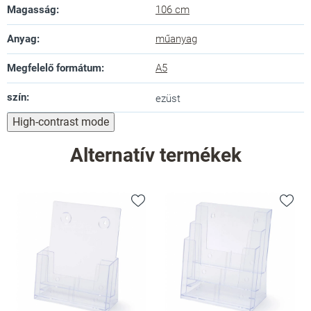
Magasság
:
106 cm
Anyag
:
műanyag
Megfelelő formátum
:
A5
szín
:
ezüst
High-contrast mode
Alternatív termékek