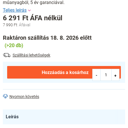
műanyagból, 5 év garanciával.
6 291 Ft ÁFA nélkül
7 990 Ft
Egységár:
Raktáron szállítás 18. 8. 2026 előtt
(>20 db)
Szállítási lehetőségek
Hozzáadás a kosárhoz
Nyomon követés
Leírás