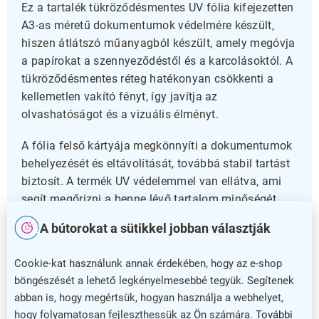
Ez a tartalék tükröződésmentes UV fólia kifejezetten
A3-as méretű dokumentumok védelmére készült,
hiszen átlátszó műanyagból készült, amely megóvja
a papírokat a szennyeződéstől és a karcolásoktól. A
tükröződésmentes réteg hatékonyan csökkenti a
kellemetlen vakító fényt, így javítja az
olvashatóságot és a vizuális élményt.
A fólia felső kártyája megkönnyíti a dokumentumok
behelyezését és eltávolítását, továbbá stabil tartást
biztosít. A termék UV védelemmel van ellátva, ami
segít megőrizni a benne lévő tartalom minőségét
még hosszú idő után is. Az 5 darabos csomag
A bútorokat a sütikkel jobban választják
ideális választás irodák, iskolák vagy otthoni
felhasználás számára.
Cookie-kat használunk annak érdekében, hogy az e-shop
böngészését a lehető legkényelmesebbé tegyük. Segítenek
Válassza megbízható tartalék fóliánkat
abban is, hogy megértsük, hogyan használja a webhelyet,
hogy folyamatosan fejleszthessük az Ön számára.
További