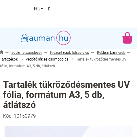
Ugrás
HUF
a
fő
tartalomhoz
KO
Irodai felszerelések
Prezentációk felszerelés
Reklám bannerek
Tartozékok
Védőfóliák és csomagolás
Tartalék tükröződésmentes UV
fólia, formátum A3, 5 db, átlátszó
Tartalék tükröződésmentes UV
fólia, formátum A3, 5 db,
átlátszó
Kód:
10150979