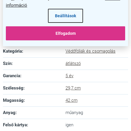
Erős és praktikus megoldás dokumentumai
információ
védelmére, mely hosszú évekig megbízható társ lesz
Beállítások
munkája során. Rendelje meg most, és tapasztalja
meg a professzionális védelem előnyeit!
Elfogadom
Kiegészítő paraméterek
Kategória
:
Védőfóliák és csomagolás
Szín
:
átlátszó
Garancia
:
5 év
Szélesség
:
29,7 cm
Magasság
:
42 cm
Anyag
:
műanyag
Felső kártya
:
igen