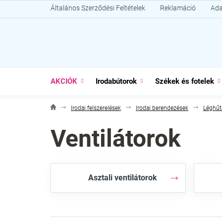
Ugrás
Általános Szerződési Feltételek
Reklamáció
Ada
a
fő
tartalomhoz
AKCIÓK
Irodabútorok
Székek és fotelek
Irodai felszerelések
Irodai berendezések
Léghűt
Ventilátorok
Asztali ventilátorok