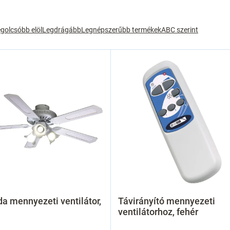
golcsóbb elöl
Legdrágább
Legnépszerűbb termékek
ABC szerint
a mennyezeti ventilátor,
Távirányító mennyezeti
ventilátorhoz, fehér