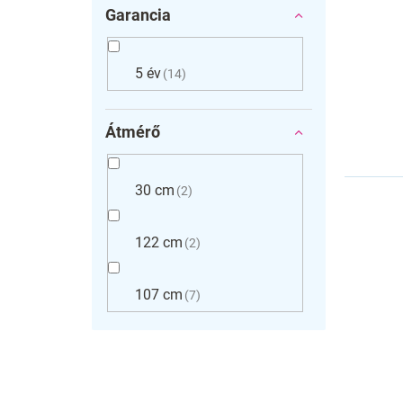
Garancia
5 év
14
Átmérő
30 cm
2
122 cm
2
107 cm
7