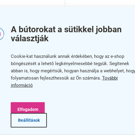
A bútorokat a sütikkel jobban
választják
s mennyezeti ventilátor,
Manresa mennyezeti ventil
szürke
Cookie-kat használunk annak érdekében, hogy az e-shop
böngészését a lehető legkényelmesebbé tegyük. Segítenek
abban is, hogy megértsük, hogyan használja a webhelyet, hog
folyamatosan fejleszthessük az Ön számára.
További
információ
Elfogadom
Beállítások