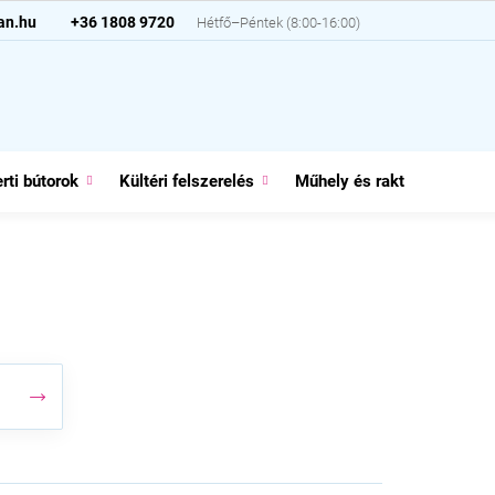
an.hu
+36 1808 9720
rti bútorok
Kültéri felszerelés
Műhely és raktár
Házt