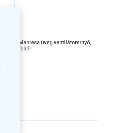
átor,
Manresa üveg ventilátorernyő,
fehér
y