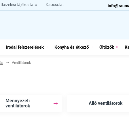
tkezelési tájékoztató
Kapcsolat
info@raum
Irodai felszerelések
Konyha és étkező
Öltözők
Ke
és
Ventilátorok
Mennyezeti
Álló ventilátorok
ventilátorok