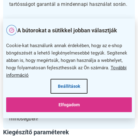
tartósságot garantál a mindennapi használat során.
Praktikus és megbízható
A bútorokat a sütikkel jobban választják
Egyedülálló 5 éves garanciája biztonságot nyújt,
miközben a vékony, csupán 3,1 cm-es profilja
Cookie-kat használunk annak érdekében, hogy az e-shop
esztétikus megjelenést kínál, amely nem tolakodó a
böngészését a lehető legkényelmesebbé tegyük. Segítenek
falon. Könnyű kezelhetősége és elegáns kivitele
abban is, hogy megértsük, hogyan használja a webhelyet,
miatt ez a mágneses keret tökéletes választás, ha
hogy folyamatosan fejleszthessük az Ön számára.
További
professzionális megjelenést szeretne biztosítani
információ
plakátjának.
Beállítások
Válassza a Világos mágneses keret A1-et, hogy
üzenete mindig hatékonyan és stílusosan jelenjen
Elfogadom
meg! Nézze meg most, és emelje ki tartalmait kiváló
minőségben!
Kiegészítő paraméterek