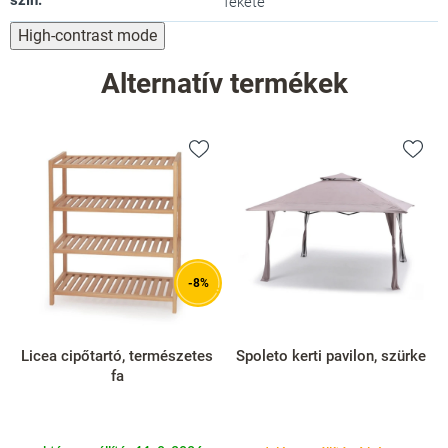
szín
:
fekete
High-contrast mode
Alternatív termékek
-8%
Licea cipőtartó, természetes
Spoleto kerti pavilon, szürke
fa