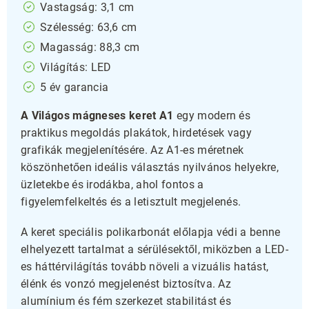
Vastagság: 3,1 cm
Szélesség: 63,6 cm
Magasság: 88,3 cm
Világítás: LED
5 év garancia
A Világos mágneses keret A1
egy modern és
praktikus megoldás plakátok, hirdetések vagy
grafikák megjelenítésére. Az A1-es méretnek
köszönhetően ideális választás nyilvános helyekre,
üzletekbe és irodákba, ahol fontos a
figyelemfelkeltés és a letisztult megjelenés.
A keret speciális polikarbonát előlapja védi a benne
elhelyezett tartalmat a sérülésektől, miközben a LED-
es háttérvilágítás tovább növeli a vizuális hatást,
élénk és vonzó megjelenést biztosítva. Az
alumínium és fém szerkezet stabilitást és