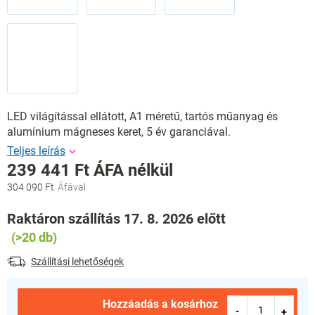
LED világítással ellátott, A1 méretű, tartós műanyag és
alumínium mágneses keret, 5 év garanciával.
239 441 Ft ÁFA nélkül
304 090 Ft
Egységár:
Raktáron szállítás 17. 8. 2026 előtt
(>20 db)
Szállítási lehetőségek
Hozzáadás a kosárhoz