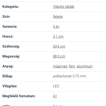
Kategória
:
Világító táblák
Szín
:
fekete
Garancia
:
5 év
Hossz
:
3,1 cm
Szélesség
:
63,6 cm
Magasság
:
88,3 cm
Anyag
:
műanyag
,
fém
,
alumínium
Előlap
:
polikarbonát 0,75 mm
Világítás
:
LED
Megfelelő formátum
:
A1