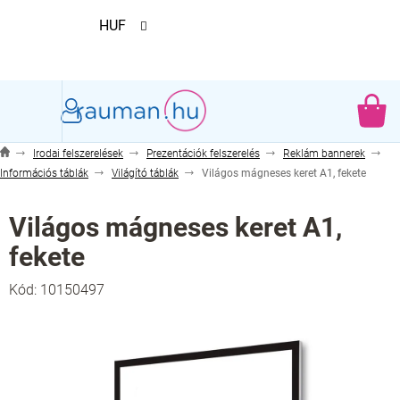
Ugrás
HUF
a
fő
tartalomhoz
KO
Irodai felszerelések
Prezentációk felszerelés
Reklám bannerek
Információs táblák
Világító táblák
Világos mágneses keret A1, fekete
Világos mágneses keret A1,
fekete
Kód:
10150497