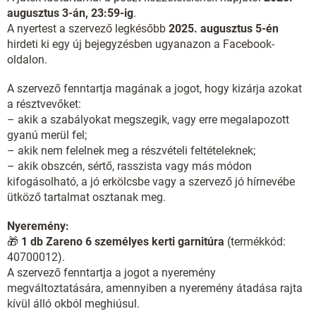
augusztus 3-án, 23:59-ig
.
A nyertest a szervező legkésőbb
2025. augusztus 5-én
hirdeti ki egy új bejegyzésben ugyanazon a Facebook-
oldalon.
A szervező fenntartja magának a jogot, hogy kizárja azokat
a résztvevőket:
– akik a szabályokat megszegik, vagy erre megalapozott
gyanú merül fel;
– akik nem felelnek meg a részvételi feltételeknek;
– akik obszcén, sértő, rasszista vagy más módon
kifogásolható, a jó erkölcsbe vagy a szervező jó hírnevébe
ütköző tartalmat osztanak meg.
Nyeremény:
🎁
1 db Zareno 6 személyes kerti garnitúra
(termékkód:
40700012).
A szervező fenntartja a jogot a nyeremény
megváltoztatására, amennyiben a nyeremény átadása rajta
kívül álló okból meghiúsul.