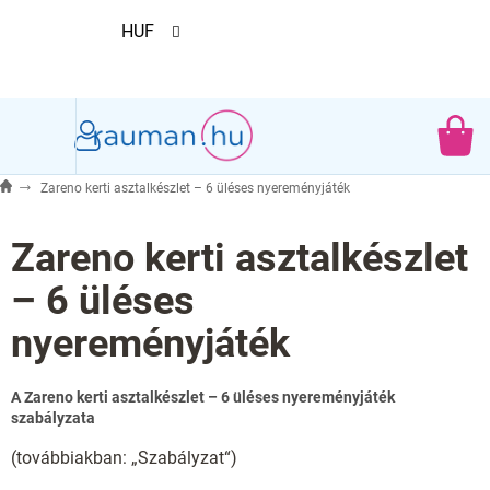
Ugrás
HUF
a
fő
tartalomhoz
KO
Zareno kerti asztalkészlet – 6 üléses nyereményjáték
Zareno kerti asztalkészlet
– 6 üléses
nyereményjáték
A Zareno kerti asztalkészlet – 6 üléses nyereményjáték
szabályzata
(továbbiakban: „Szabályzat“)