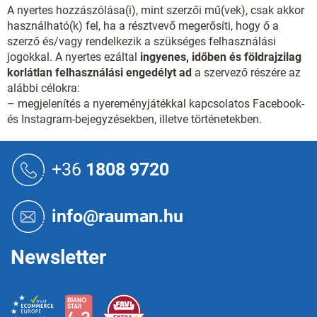
A nyertes hozzászólása(i), mint szerzői mű(vek), csak akkor
használható(k) fel, ha a résztvevő megerősíti, hogy ő a
szerző és/vagy rendelkezik a szükséges felhasználási
jogokkal. A nyertes ezáltal
ingyenes, időben és földrajzilag
korlátlan felhasználási engedélyt ad
a szervező részére az
alábbi célokra:
– megjelenítés a nyereményjátékkal kapcsolatos Facebook-
és Instagram-bejegyzésekben, illetve történetekben.
L
á
+36
1808 9720
b
l
é
info@rauman.hu
c
Newsletter