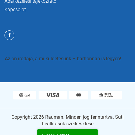
Adatkezelési tájékoztató
Kapcsolat
Az ön irodája, a mi küldetésünk – bárhonnan is legyen!
Copyright 2026
Rauman
. Minden jog fenntartva.
Süti
beállítások szerkesztése
Shoptet Premium készítette