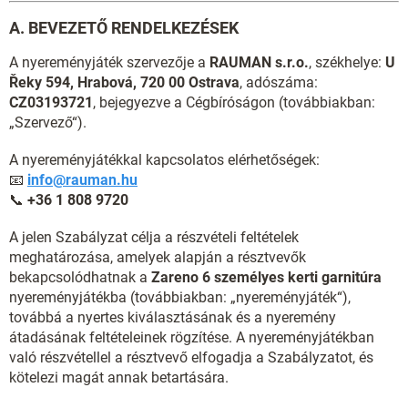
A. BEVEZETŐ RENDELKEZÉSEK
A nyereményjáték szervezője a
RAUMAN s.r.o.
, székhelye:
U
Řeky 594, Hrabová, 720 00 Ostrava
, adószáma:
CZ03193721
, bejegyezve a Cégbíróságon (továbbiakban:
„Szervező“).
A nyereményjátékkal kapcsolatos elérhetőségek:
📧
info@rauman.hu
📞
+36 1 808 9720
A jelen Szabályzat célja a részvételi feltételek
meghatározása, amelyek alapján a résztvevők
bekapcsolódhatnak a
Zareno 6 személyes kerti garnitúra
nyereményjátékba (továbbiakban: „nyereményjáték“),
továbbá a nyertes kiválasztásának és a nyeremény
átadásának feltételeinek rögzítése. A nyereményjátékban
való részvétellel a résztvevő elfogadja a Szabályzatot, és
kötelezi magát annak betartására.