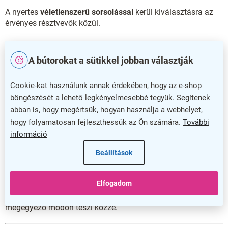
A nyertes
véletlenszerű sorsolással
kerül kiválasztásra az
érvényes résztvevők közül.
A nyertes a kihirdetés után
Facebook Messengeren
keresztül
köteles felvenni a kapcsolatot a szervezővel
A bútorokat a sütikkel jobban választják
(
rauman.hu Facebook-oldal
), és megadni a nyeremény
átvételéhez szükséges adatokat. Ha a nyertes
7 napon belül
Cookie-kat használunk annak érdekében, hogy az e-shop
nem jelentkezik
, a szervező
3 napon belül új sorsolást
böngészését a lehető legkényelmesebbé tegyük. Segítenek
végez
, és az új nyertest ugyanígy hirdeti ki.
abban is, hogy megértsük, hogyan használja a webhelyet,
Ha a nyertes elutasítja a nyereményt, új sorsolásra kerül sor.
hogy folyamatosan fejleszthessük az Ön számára.
További
információ
A nyeremény
nem átruházható, nem váltható pénzre
vagy
más teljesítésre. A nyereményre
jogi igény nem
Beállítások
érvényesíthető
.
Elfogadom
A szervező fenntartja a jogot a szabályzat módosítására. A
módosításokat megfelelő indoklással, az eredetivel
megegyező módon teszi közzé.