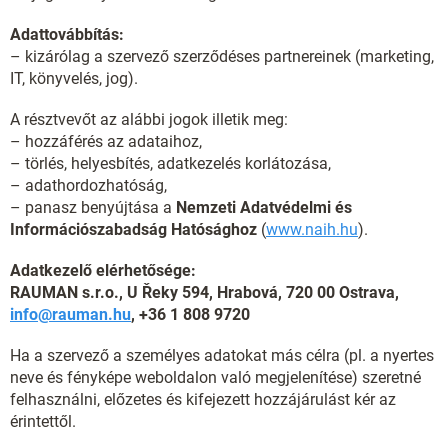
Adattovábbítás:
– kizárólag a szervező szerződéses partnereinek (marketing,
IT, könyvelés, jog).
A résztvevőt az alábbi jogok illetik meg:
– hozzáférés az adataihoz,
– törlés, helyesbítés, adatkezelés korlátozása,
– adathordozhatóság,
– panasz benyújtása a
Nemzeti Adatvédelmi és
Információszabadság Hatósághoz
(
www.naih.hu
).
Adatkezelő elérhetősége:
RAUMAN s.r.o., U Řeky 594, Hrabová, 720 00 Ostrava,
info@rauman.hu
, +36 1 808 9720
Ha a szervező a személyes adatokat más célra (pl. a nyertes
neve és fényképe weboldalon való megjelenítése) szeretné
felhasználni, előzetes és kifejezett hozzájárulást kér az
érintettől.