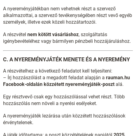
A nyereményjátékban nem vehetnek részt a szervező
alkalmazottai, a szervező tevékenységében részt vevő egyéb
személyek, illetve ezek közeli hozzátartozói.
A részvétel
nem kötött vásárláshoz
, szolgáltatás
igénybevételéhez vagy bármilyen pénzbeli hozzájáruláshoz.
C. A NYEREMÉNYJÁTÉK MENETE ÉS A NYEREMÉNY
A részvételhez a következő feladatot kell teljesíteni:
– Írj hozzászólást a megadott feladat alapján a
rauman.hu
Facebook-oldalán közzétett nyereményjáték-poszt
alá.
Egy résztvevő csak egy hozzászólással vehet részt. Több
hozzászólás nem növeli a nyerési esélyeket.
A nyereményjáték lezárása után közzétett hozzászólások
érvénytelenek.
A játék időtartama: a poszt közzétételének napjától
2025.