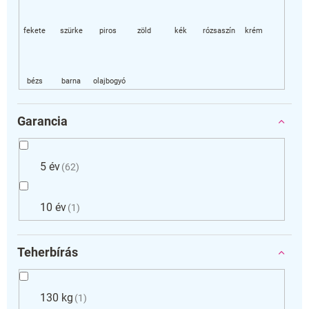
Garancia
5 év
62
10 év
1
Teherbírás
130 kg
1