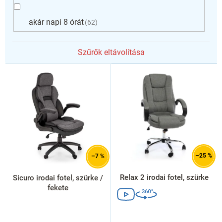
akár napi 8 órát
62
Szűrők eltávolítása
T
e
r
m
é
k
e
k
l
–25 %
–7 %
i
s
Relax 2 irodai fotel, szürke
Sicuro irodai fotel, szürke /
t
fekete
á
j
a