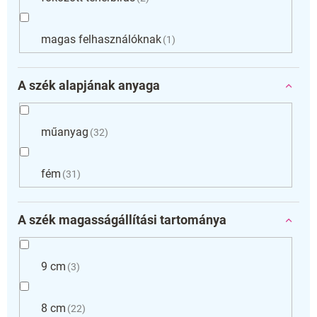
magas felhasználóknak
1
A szék alapjának anyaga
műanyag
32
fém
31
A szék magasságállítási tartománya
9 cm
3
8 cm
22