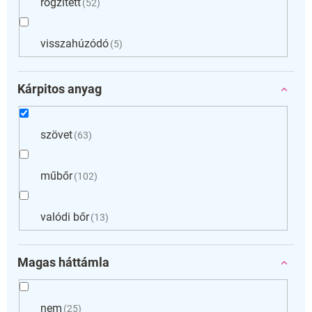
rögzített
52
visszahúzódó
5
Kárpitos anyag
szövet
63
műbőr
102
valódi bőr
13
Magas háttámla
nem
25