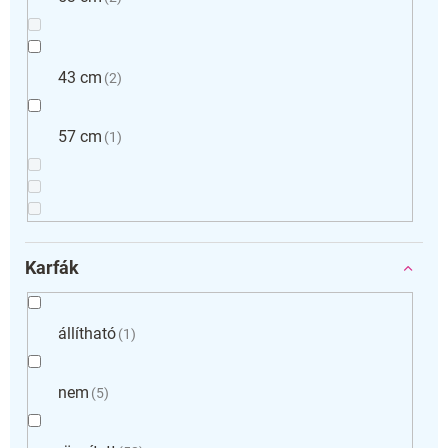
43 cm
2
57 cm
1
Karfák
állítható
1
nem
5