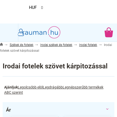
Ugrás
HUF
a
fő
tartalomhoz
KO
Székek és fotelek
Irodai székek és fotelek
Irodai fotelek
Irodai
fotelek szövet kárpitozással
Irodai fotelek szövet kárpitozással
T
Ajánljuk
Legolcsóbb elöl
Legdrágább
Legnépszerűbb termékek
e
ABC szerint
r
m
é
Ár
k