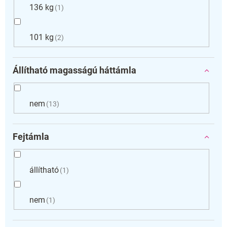
136 kg
1
101 kg
2
Állítható magasságú háttámla
nem
13
Fejtámla
állítható
1
nem
1