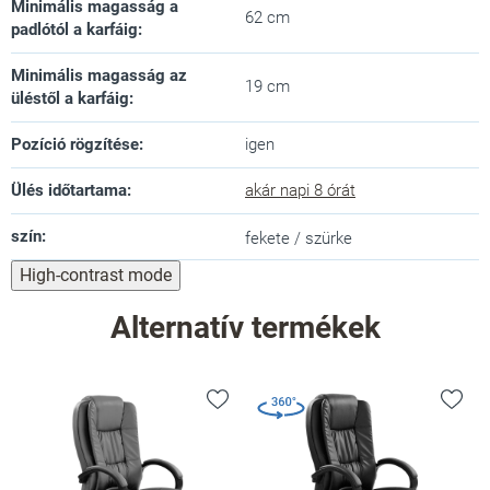
Minimális magasság a
62 cm
padlótól a karfáig
:
Minimális magasság az
19 cm
üléstől a karfáig
:
Pozíció rögzítése
:
igen
Ülés időtartama
:
akár napi 8 órát
szín
:
fekete / szürke
High-contrast mode
Alternatív termékek