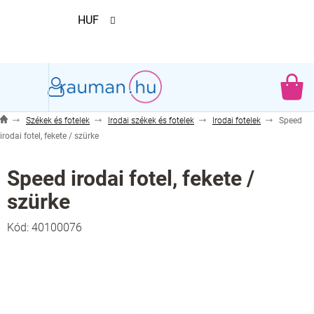
Ugrás
HUF
a
fő
tartalomhoz
KO
Székek és fotelek
Irodai székek és fotelek
Irodai fotelek
Speed
irodai fotel, fekete / szürke
Speed irodai fotel, fekete /
szürke
Kód:
40100076