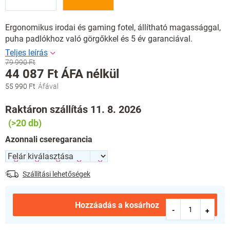
Ergonomikus irodai és gaming fotel, állítható magassággal,
puha padlókhoz való görgőkkel és 5 év garanciával.
79 990 Ft
44 087 Ft
ÁFA nélkül
55 990 Ft
Egységár:
Raktáron szállítás 11. 8. 2026
(>20 db)
Azonnali cseregarancia
Szállítási lehetőségek
Hozzáadás a kosárhoz