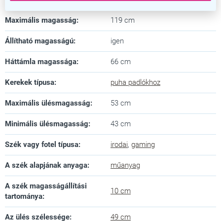
Maximális magasság
:
119 cm
Állítható magasságú
:
igen
Háttámla magassága
:
66 cm
Kerekek típusa
:
puha padlókhoz
Maximális ülésmagasság
:
53 cm
Minimális ülésmagasság
:
43 cm
Szék vagy fotel típusa
:
irodai
,
gaming
A szék alapjának anyaga
:
műanyag
A szék magasságállítási
10 cm
tartománya
:
Az ülés szélessége
:
49 cm