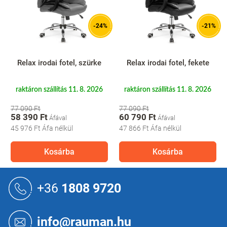
-24%
-21%
Relax irodai fotel, szürke
Relax irodai fotel, fekete
raktáron szállítás 11. 8. 2026
raktáron szállítás 11. 8. 2026
77 090 Ft
77 090 Ft
58 390 Ft
60 790 Ft
45 976 Ft
Áfa nélkül
47 866 Ft
Áfa nélkül
Kosárba
Kosárba
L
á
+36
1808 9720
b
l
é
info@rauman.hu