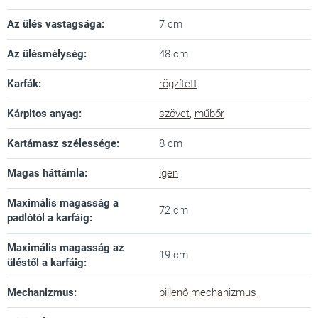
Az ülés vastagsága
:
7 cm
Az ülésmélység
:
48 cm
Karfák
:
rögzített
Kárpitos anyag
:
szövet
,
műbőr
Kartámasz szélessége
:
8 cm
Magas háttámla
:
igen
Maximális magasság a
72 cm
padlótól a karfáig
:
Maximális magasság az
19 cm
üléstől a karfáig
:
Mechanizmus
:
billenő mechanizmus