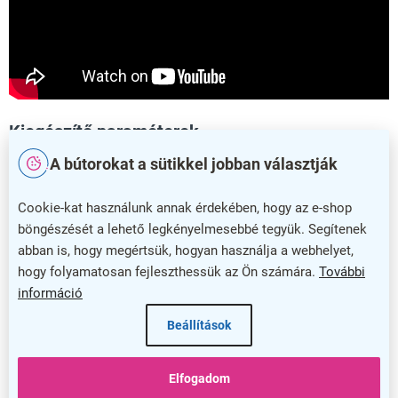
Kiegészítő paraméterek
A bútorokat a sütikkel jobban választják
Kategória
:
Irodai fotelek
Cookie-kat használunk annak érdekében, hogy az e-shop
Szín
:
fekete
,
szürke
böngészését a lehető legkényelmesebbé tegyük. Segítenek
Garancia
:
5 év
abban is, hogy megértsük, hogyan használja a webhelyet,
hogy folyamatosan fejleszthessük az Ön számára.
További
Teherbírás
:
100 kg
információ
Szélesség
:
55 cm
Beállítások
Mélység
:
62 cm
Elfogadom
Minimális magasság
:
109 cm