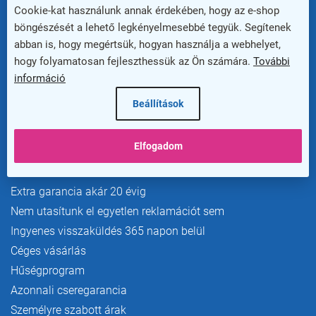
c
Cookie-kat használunk annak érdekében, hogy az e-shop
böngészését a lehető legkényelmesebbé tegyük. Segítenek
Newsletter
abban is, hogy megértsük, hogyan használja a webhelyet,
hogy folyamatosan fejleszthessük az Ön számára.
További
információ
Beállítások
Előnyök az ügyfelek számára
Elfogadom
Szállítás és fizetés
Extra garancia akár 20 évig
Nem utasítunk el egyetlen reklamációt sem
Ingyenes visszaküldés 365 napon belül
Céges vásárlás
Hűségprogram
Azonnali cseregarancia
Személyre szabott árak