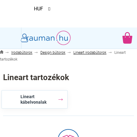
Ugrás
HUF
a
fő
tartalomhoz
KO
Irodabútorok
Design bútorok
Lineart irodabútorok
Lineart
tartozékok
Lineart tartozékok
Lineart
kábelvonalak