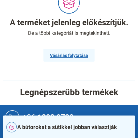
A terméket jelenleg előkészítjük.
De a többi kategóriát is megtekintheti.
Vásárlás folytatása
Legnépszerűbb termékek
L
á
+36
1808 9720
b
A bútorokat a sütikkel jobban választják
l
é
info@rauman.hu