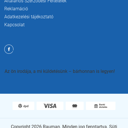
Általános Szerződési Feltételek
Reklamáció
Adatkezelési tájékoztató
Kapcsolat
Az ön irodája, a mi küldetésünk – bárhonnan is legyen!
Copyright 2026
Rauman
. Minden jog fenntartva.
Süti