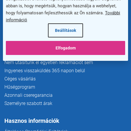
abban is, hogy megértsük, hogyan használja a webhelyet,
hogy folyamatosan fejleszthessük az Ön számára.
További
információ
Beállítások
Előnyök az ügyfelek számára
Szállítás és fizetés
Elfogadom
Extra garancia akár 20 évig
Nem utasítunk el egyetlen reklamációt sem
Ingyenes visszaküldés 365 napon belül
Céges vásárlás
Hűségprogram
Azonnali cseregarancia
Személyre szabott árak
Hasznos információk