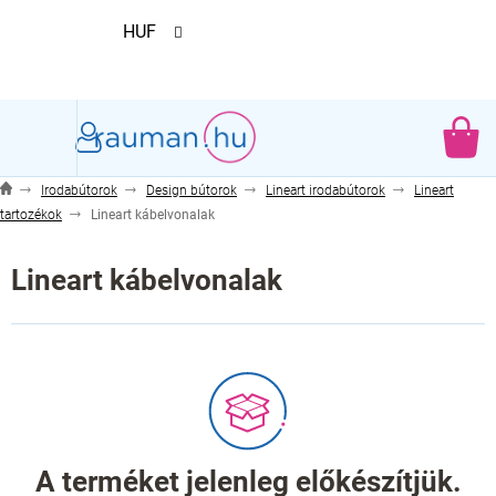
Ugrás
HUF
a
fő
tartalomhoz
KO
Irodabútorok
Design bútorok
Lineart irodabútorok
Lineart
tartozékok
Lineart kábelvonalak
Lineart kábelvonalak
A terméket jelenleg előkészítjük.