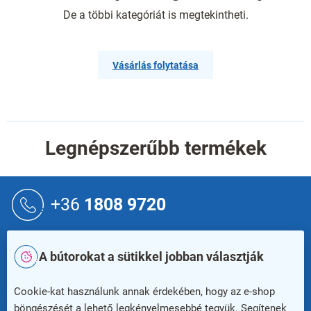
De a többi kategóriát is megtekintheti.
Vásárlás folytatása
Legnépszerűbb termékek
L
á
+36
1808 9720
b
l
é
info@rauman.hu
A bútorokat a sütikkel jobban választják
c
Newsletter
Cookie-kat használunk annak érdekében, hogy az e-shop
böngészését a lehető legkényelmesebbé tegyük. Segítenek